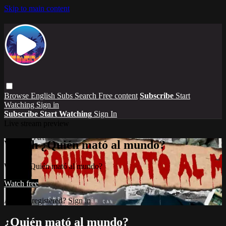
Skip to main content
Browse
English Subs
Search
Free content
Subscribe
Start
Watching
Sign in
Subscribe
Start Watching
Sign In
Live stream preview
Watch ¿Quién mató al mundo?
Watch ¿Quién mató al mundo?
Watch free
Already registered?
Sign in
¿Quién mató al mundo?