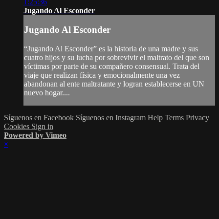
1:25:36
Jugando Al Esconder
Jugando Al Esconder
“Jugando Al Esconder” es la historia de una madre y sus
cuatro hijos y su lucha por sobrevivir el maltrato del que son
víctimas por parte de su compañero consensual. Trata del
viaje que realizan física y emocionalmente una vez
abandonan al ente maltratante y logran establecerse en UN
nuevo hogar....
Síguenos en Facebook
Síguenos en Instagram
Help
Terms
Privacy
Cookies
Sign in
Powered by Vimeo
×