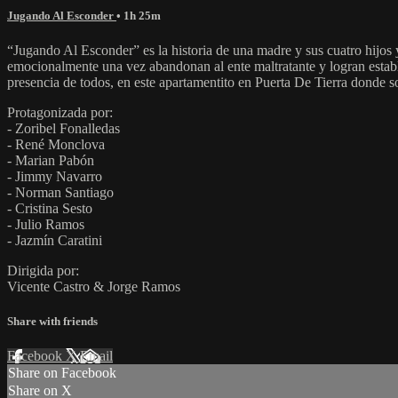
Jugando Al Esconder
• 1h 25m
“Jugando Al Esconder” es la historia de una madre y sus cuatro hijos y
emocionalmente una vez abandonan al ente maltratante y logran establ
presencia de todos, en este apartamentito en Puerta De Tierra donde s
Protagonizada por:
- Zoribel Fonalledas
- René Monclova
- Marian Pabón
- Jimmy Navarro
- Norman Santiago
- Cristina Sesto
- Julio Ramos
- Jazmín Caratini
Dirigida por:
Vicente Castro & Jorge Ramos
Share with friends
Facebook
X
Email
Share on Facebook
Share on X