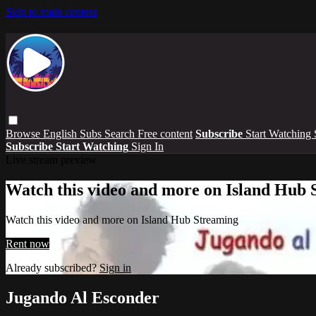
Skip to main content
Browse
English Subs
Search
Free content
Subscribe
Start Watching
Subscribe
Start Watching
Sign In
Live stream preview
Watch this video and more on Island Hub 
Watch this video and more on Island Hub Streaming
Rent now
Already subscribed?
Sign in
Jugando Al Esconder