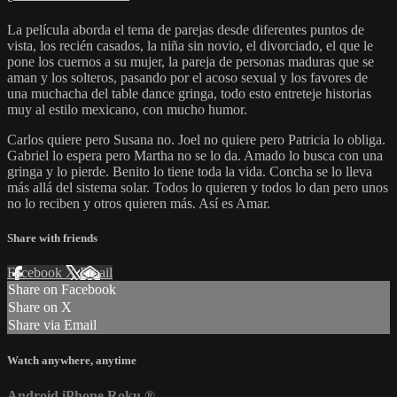
La película aborda el tema de parejas desde diferentes puntos de
vista, los recién casados, la niña sin novio, el divorciado, el que le
pone los cuernos a su mujer, la pareja de personas maduras que se
aman y los solteros, pasando por el acoso sexual y los favores de
una muchacha del table dance gringa, todo esto entreteje historias
muy al estilo mexicano, con mucho humor.
Carlos quiere pero Susana no. Joel no quiere pero Patricia lo obliga.
Gabriel lo espera pero Martha no se lo da. Amado lo busca con una
gringa y lo pierde. Benito lo tiene toda la vida. Concha se lo lleva
más allá del sistema solar. Todos lo quieren y todos lo dan pero unos
no lo reciben y otros quieren más. Así es Amar.
Share with friends
Facebook
X
Email
Share on Facebook
Share on X
Share via Email
Watch anywhere, anytime
Android
iPhone
Roku
®