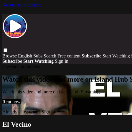
Skip to main content
Browse
English Subs
Search
Free content
Subscribe
Start Watching
Subscribe
Start Watching
Sign In
Live stream preview
Watch this video and more on Island Hub 
Watch this video and more on Island Hub Streaming
Rent now
Already subscribed?
Sign in
El Vecino