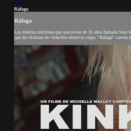
15:35
Ráfaga
Ráfaga
Las noticias informan que una joven de 16 años llamada Sore h
que las victimas de violación tienen la culpa. “Ráfaga” cuenta la