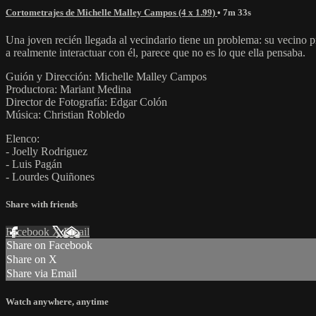
Cortometrajes de Michelle Malley Campos (4 x 1.99)
• 7m 33s
Una joven recién llegada al vecindario tiene un problema: su vecino pr
a realmente interactuar con él, parece que no es lo que ella pensaba.
Guión y Dirección: Michelle Malley Campos
Productora: Mariant Medina
Director de Fotografía: Edgar Colón
Música: Christian Robledo
Elenco:
- Joelly Rodriguez
- Luis Pagán
- Lourdes Quiñones
Share with friends
Facebook
X
Email
Share on Facebook
Share on X
Share via Email
Watch anywhere, anytime