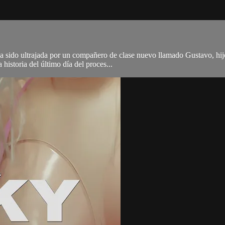
a sido ultrajada por un compañero de clase nuevo llamado Gustavo, hij
 historia del último día del proces...