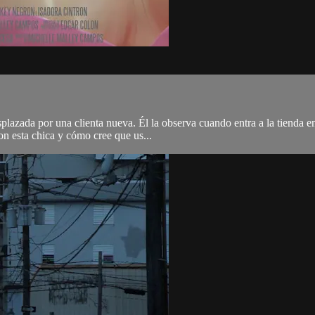
splazada por una clienta nueva. Él la observa cuando entra a la tienda 
on esta chica y cómo cree que us...