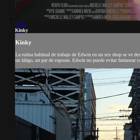
11:00
Kinky
Kinky
La rutina habitual de trabajo de Edwin en un sex shop se ve de
un látigo, un par de esposas. Edwin no puede evitar fantasear c