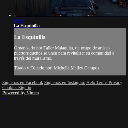
06:16
La Esquinilla
La Esquinilla
Organizado por Taller Malaquita, un grupo de artistas
puertorriqueños se unen para revitalizar su comunidad a
través del muralismo.
Tirado y Editado por: Michelle Malley Campos
Síguenos en Facebook
Síguenos en Instagram
Help
Terms
Privacy
Cookies
Sign in
Powered by Vimeo
×