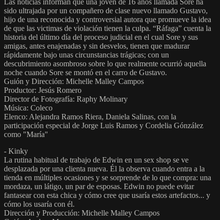
Las noticias informan que una joven de 16 años llamada Sore ha
sido ultrajada por un compañero de clase nuevo llamado Gustavo,
hijo de una reconocida y controversial autora que promueve la idea
de que las victimas de violación tienen la culpa. “Ráfaga” cuenta la
historia del último día del proceso judicial en el cual Sore y sus
amigas, antes enajenadas y sin desvelos, tienen que madurar
rápidamente bajo unas circunstancias trágicas; con un
descubrimiento asombroso sobre lo que realmente ocurrió aquella
noche cuando Sore se montó en el carro de Gustavo.
Guión y Dirección: Michelle Malley Campos
Productor: Jesús Romero
Director de Fotografía: Raphy Molinary
Música: Coleco
Elenco: Alejandra Ramos Riera, Daniela Salinas, con la
participación especial de Jorge Luis Ramos y Cordelia Gónzález
como "María"
- Kinky
La rutina habitual de trabajo de Edwin en un sex shop se ve
desplazada por una clienta nueva. Él la observa cuando entra a la
tienda en múltiples ocasiones y se sorprende de lo que compra: una
mordaza, un látigo, un par de esposas. Edwin no puede evitar
fantasear con esta chica y cómo cree que usaría estos artefactos... y
cómo los usaría con él.
Dirección y Producción: Michelle Malley Campos