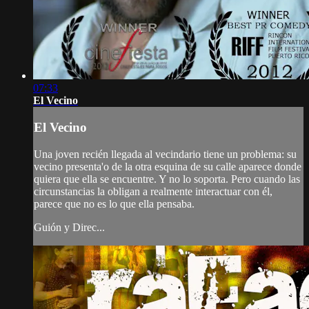
07:33
El Vecino
El Vecino
Una joven recién llegada al vecindario tiene un problema: su
vecino presenta'o de la otra esquina de su calle aparece donde
quiera que ella se encuentre. Y no lo soporta. Pero cuando las
circunstancias la obligan a realmente interactuar con él,
parece que no es lo que ella pensaba.
Guión y Direc...