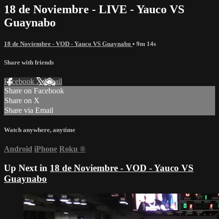
18 de Noviembre - LIVE - Yauco VS
Guaynabo
18 de Noviembre - VOD - Yauco VS Guaynabo
• 9m 14s
Share with friends
Facebook
X
Email
Share on Facebook
Share on X
Share via Email
Watch anywhere, anytime
Android
iPhone
Roku
®
Up Next in
18 de Noviembre - VOD - Yauco VS
Guaynabo