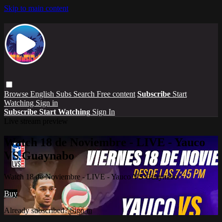
Skip to main content
Browse
English Subs
Search
Free content
Subscribe
Start
Watching
Sign in
Subscribe
Start Watching
Sign In
Live stream preview
Watch 18 de Noviembre - LIVE - Yauco
VS Guaynabo
Watch 18 de Noviembre - LIVE - Yauco VS Guaynabo
Buy
Already subscribed?
Sign in