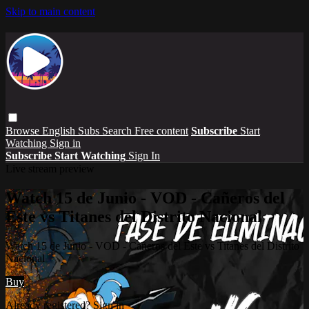
Skip to main content
Browse
English Subs
Search
Free content
Subscribe
Start
Watching
Sign in
Subscribe
Start Watching
Sign In
Live stream preview
Watch 15 de Junio - VOD - Cañeros del
Este vs Titanes del Distrito Nacional
Watch 15 de Junio - VOD - Cañeros del Este vs Titanes del Distrito
Nacional
Buy
Already registered?
Sign in