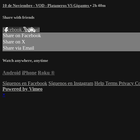
10 de Noviembre - VOD - Plataneros VS Gigantes
• 2h 40m
Share with friends
Facebook
X
Email
Share on Facebook
Share on X
Share via Email
Watch anywhere, anytime
Android
iPhone
Roku
®
Síguenos en Facebook
Síguenos en Instagram
Help
Terms
Privacy
Co
Powered by Vimeo
×