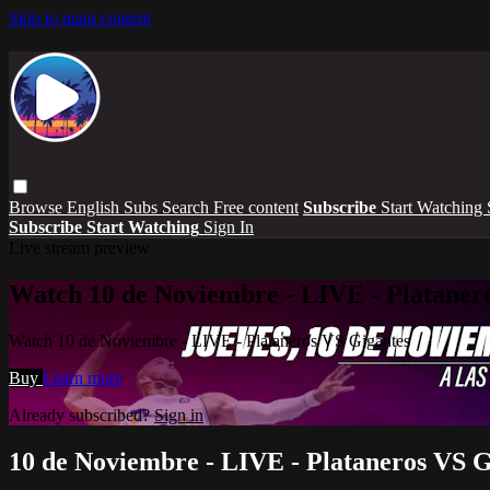
Skip to main content
Browse
English Subs
Search
Free content
Subscribe
Start Watching
Subscribe
Start Watching
Sign In
Live stream preview
Watch 10 de Noviembre - LIVE - Plataner
Watch 10 de Noviembre - LIVE - Plataneros VS Gigantes
Buy
Learn more
Already subscribed?
Sign in
10 de Noviembre - LIVE - Plataneros VS G