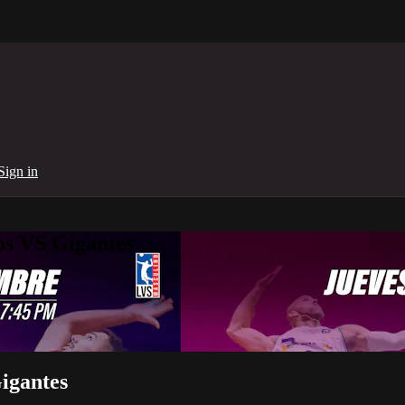
Sign in
os VS Gigantes
igantes