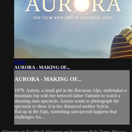
07:03
AURORA - MAKING OF...
AURORA - MAKING OF...
1979. Aurora, a small girl in the Bavarian Alps, undertakes a
mountain trip with her beloved father Valentin to watch a
shooting stars spectacle. Aurora wants to photograph the
spectacle to show it to her distanced mother Sylvia.
But up in the Alps, something unexpected happens that
challenges Au...
Síguenos en Facebook
Síguenos en Instagram
Help
Terms
Privacy