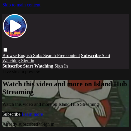
Skip to main content
Browse
English Subs
Search
Free content
Subscribe
Start
Watching
Sign in
Subscribe
Start Watching
Sign In
Live stream preview
Watch this video and more on Island Hub
Streaming
Watch this video and more on Island Hub Streaming
Subscribe
Learn more
Already subscribed?
Sign in