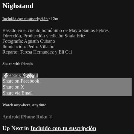
Nighstand
Incluido con tu suscripción
• 12m
Basado en el cuento homónimo de Mayra Santos Febres
Dirección, Producción y edición Sonia Fritz
Fotografía: Agustín Cubano
Iluminación: Pedro Villalón
Reparto: Teresa Hernández y Elí Caí
Share with friends
Facebook
X
Email
Share on Facebook
Share on X
Share via Email
Watch anywhere, anytime
Android
iPhone
Roku
®
Up Next in
Incluido con tu suscripción