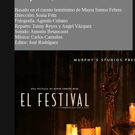
Basado en el cuento homónimo de Mayra Santos Febres
Dirección: Sonia Fritz
Fotografía: Agustín Cubano
Reparto: Taimy Reyes y Angel Vázquez
Sonido: Antonio Betancourt
Música: Carlos Camuñas
Editor: José Rodríguez