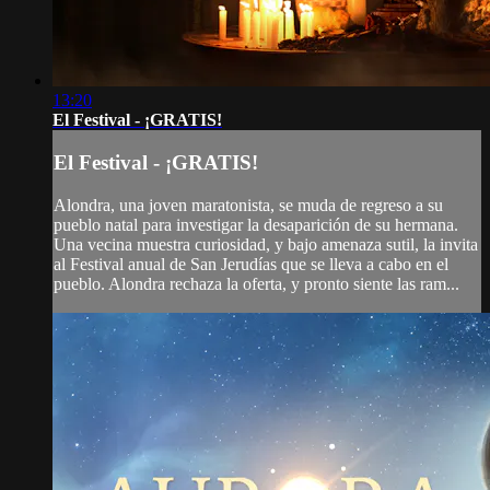
13:20
El Festival - ¡GRATIS!
El Festival - ¡GRATIS!
Alondra, una joven maratonista, se muda de regreso a su
pueblo natal para investigar la desaparición de su hermana.
Una vecina muestra curiosidad, y bajo amenaza sutil, la invita
al Festival anual de San Jerudías que se lleva a cabo en el
pueblo. Alondra rechaza la oferta, y pronto siente las ram...