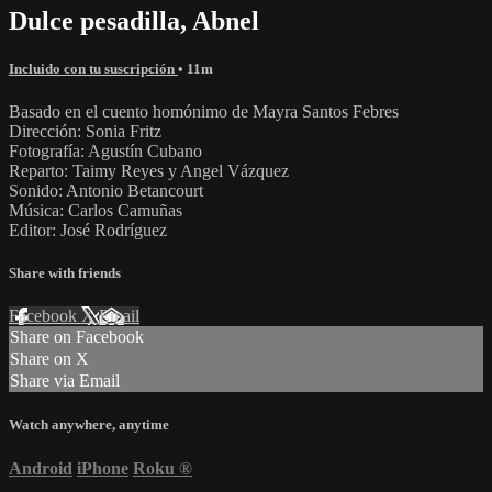
Dulce pesadilla, Abnel
Incluido con tu suscripción
• 11m
Basado en el cuento homónimo de Mayra Santos Febres
Dirección: Sonia Fritz
Fotografía: Agustín Cubano
Reparto: Taimy Reyes y Angel Vázquez
Sonido: Antonio Betancourt
Música: Carlos Camuñas
Editor: José Rodríguez
Share with friends
Facebook
X
Email
Share on Facebook
Share on X
Share via Email
Watch anywhere, anytime
Android
iPhone
Roku
®