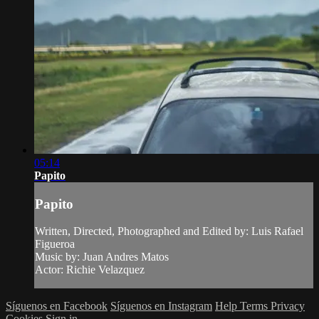
05:14
Papito
Papito
Written, Directed, Photographed and Edited by: Luis Rafael
Figueroa
Music by: Juan Andres Matos
Actor: Richie Velazquez
Síguenos en Facebook
Síguenos en Instagram
Help
Terms
Privacy
Cookies
Sign in