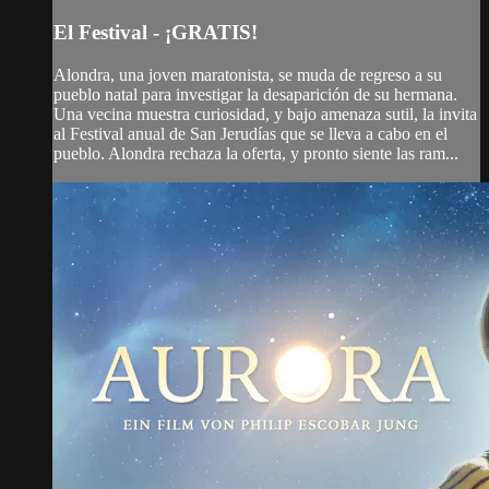
El Festival - ¡GRATIS!
Alondra, una joven maratonista, se muda de regreso a su
pueblo natal para investigar la desaparición de su hermana.
Una vecina muestra curiosidad, y bajo amenaza sutil, la invita
al Festival anual de San Jerudías que se lleva a cabo en el
pueblo. Alondra rechaza la oferta, y pronto siente las ram...