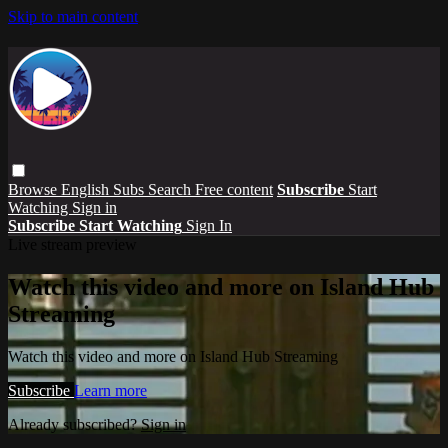
Skip to main content
Browse
English Subs
Search
Free content
Subscribe
Start
Watching
Sign in
Subscribe
Start Watching
Sign In
Live stream preview
Watch this video and more on Island Hub
Streaming
Watch this video and more on Island Hub Streaming
Subscribe
Learn more
Already subscribed?
Sign in