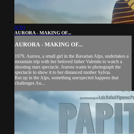
07:03
AURORA - MAKING OF...
AURORA - MAKING OF...
1979. Aurora, a small girl in the Bavarian Alps, undertakes a
mountain trip with her beloved father Valentin to watch a
shooting stars spectacle. Aurora wants to photograph the
spectacle to show it to her distanced mother Sylvia.
But up in the Alps, something unexpected happens that
challenges Au...