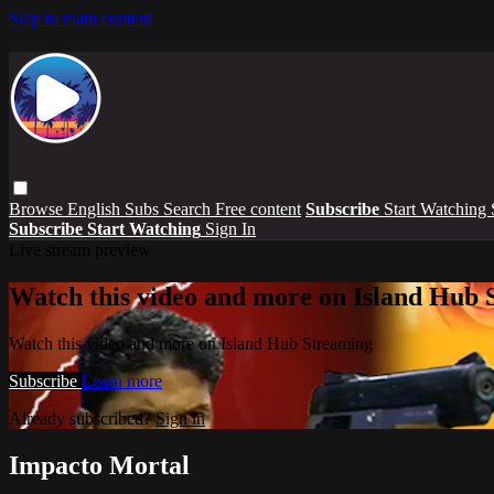
Skip to main content
Browse
English Subs
Search
Free content
Subscribe
Start Watching
Subscribe
Start Watching
Sign In
Live stream preview
Watch this video and more on Island Hub 
Watch this video and more on Island Hub Streaming
Subscribe
Learn more
Already subscribed?
Sign in
Impacto Mortal