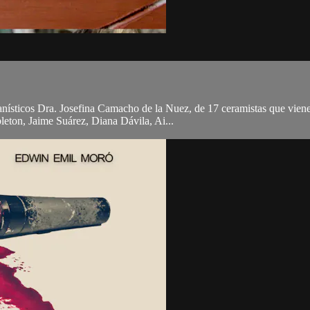
nísticos Dra. Josefina Camacho de la Nuez, de 17 ceramistas que vien
leton, Jaime Suárez, Diana Dávila, Ai...