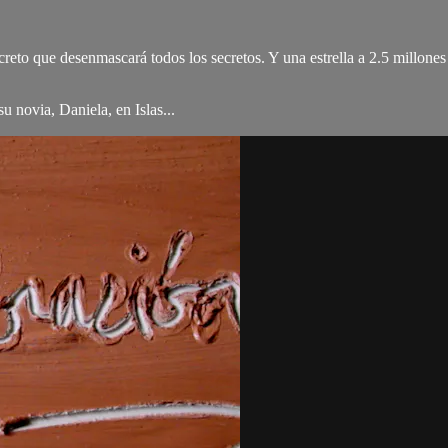
reto que desenmascará todos los secretos. Y una estrella a 2.5 millone
u novia, Daniela, en Islas...