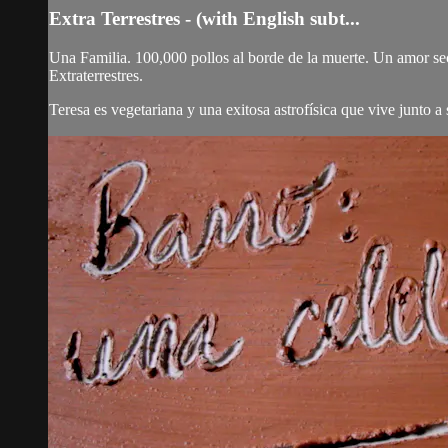
Extra Terrestres - (with English subt...
Una Familia. 100,000 pollos al borde de la muerte. Un amor sec
Extraterrestres.
Teresa es vegetariana y una exitosa astrofísica que vive junto a s