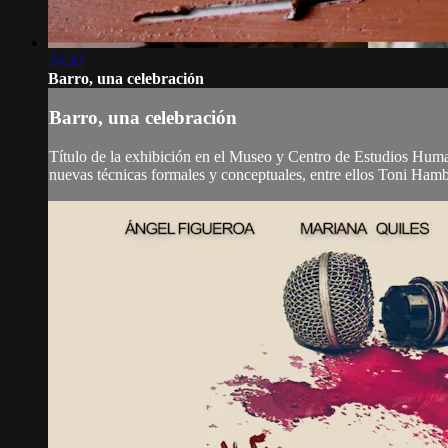
24:32
Barro, una celebración
Barro, una celebración
Título de la exhibición en el Museo y Centro de Estudios Huma
nuevas técnicas formales y conceptuales, entre ellos Toni Hamb