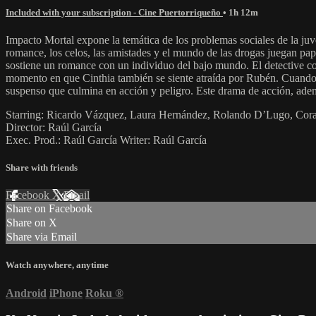
Included with your subscription - Cine Puertorriqueño
• 1h 12m
Impacto Mortal expone la temática de los problemas sociales de la juv
romance, los celos, las amistades y el mundo de las drogas juegan pa
sostiene un romance con un individuo del bajo mundo. El detective com
momento en que Cinthia también se siente atraída por Rubén. Cuando e
suspenso que culmina en acción y peligro. Este drama de acción, ademá
Starring: Ricardo Vázquez, Laura Hernández, Rolando D’Lugo, Coral
Director: Raúl García
Exec. Prod.: Raúl García Writer: Raúl García
Share with friends
Facebook
X
Email
Share on Facebook
Share on X
Share via Email
Watch anywhere, anytime
Android
iPhone
Roku
®