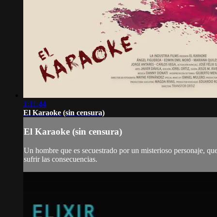
1:11:44
El Karaoke (sin censura)
El Karaoke (sin censura)
Un hombre que es secuestrado por un misterioso personaje, que 
sufrir las consecuencias.