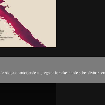
le obliga a participar de un juego de karaoke, donde debe adivinar corr