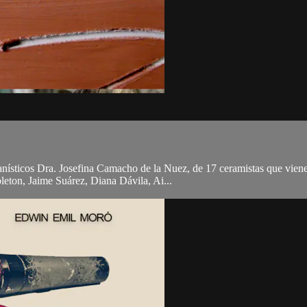
nísticos Dra. Josefina Camacho de la Nuez, de 17 ceramistas que vien
leton, Jaime Suárez, Diana Dávila, Ai...