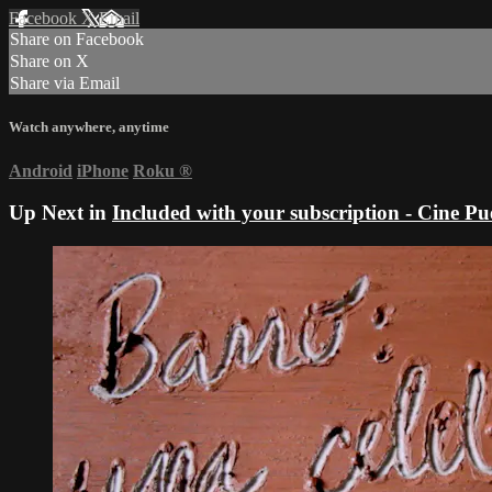
Facebook
X
Email
Share on Facebook
Share on X
Share via Email
Watch anywhere, anytime
Android
iPhone
Roku
®
Up Next in
Included with your subscription - Cine P