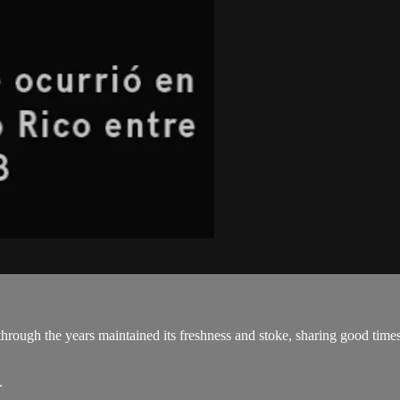
ough the years maintained its freshness and stoke, sharing good times a
.