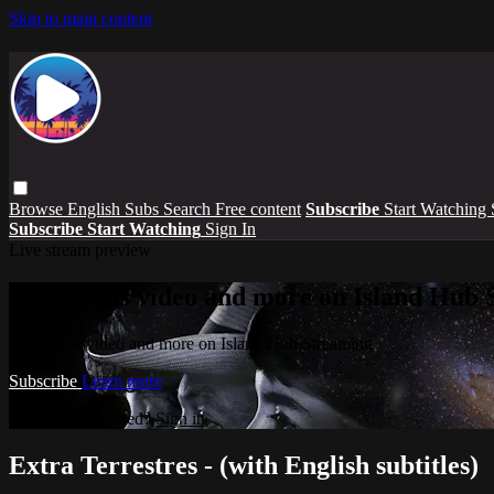
Skip to main content
Browse
English Subs
Search
Free content
Subscribe
Start Watching
Subscribe
Start Watching
Sign In
Live stream preview
Watch this video and more on Island Hub 
Watch this video and more on Island Hub Streaming
Subscribe
Learn more
Already subscribed?
Sign in
Extra Terrestres - (with English subtitles)