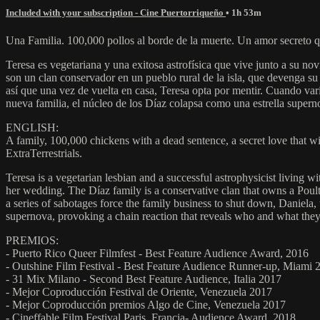
Included with your subscription - Cine Puertorriqueño
• 1h 53m
Una Familia. 100,000 pollos al borde de la muerte. Un amor secreto qu
Teresa es vegetariana y una exitosa astrofísica que vive junto a su nov
son un clan conservador en un pueblo rural de la isla, que devenga su 
así que una vez de vuelta en casa, Teresa opta por mentir. Cuando vari
nueva familia, el núcleo de los Díaz colapsa como una estrella supern
ENGLISH:
A family, 100,000 chickens with a dead sentence, a secret love that wil
ExtraTerrestrials.
Teresa is a vegetarian lesbian and a successful astrophysicist living wi
her wedding. The Díaz family is a conservative clan that owns a Poultr
a series of sabotages force the family business to shut down, Daniela, 
supernova, provoking a chain reaction that reveals who and what they re
PREMIOS:
- Puerto Rico Queer Filmfest - Best Feature Audience Award, 2016
- Outshine Film Festival - Best Feature Audience Runner-up, Miami 
- 31 Mix Milano - Second Best Feature Audience, Italia 2017
- Mejor Coproducción Festival de Oriente, Venezuela 2017
- Mejor Coproducción premios Algo de Cine, Venezuela 2017
- Cineffable Film Festival Paris, Francia- Audience Award, 2018