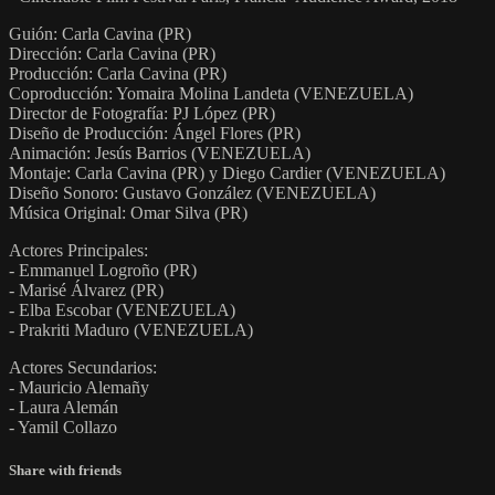
Guión: Carla Cavina (PR)
Dirección: Carla Cavina (PR)
Producción: Carla Cavina (PR)
Coproducción: Yomaira Molina Landeta (VENEZUELA)
Director de Fotografía: PJ López (PR)
Diseño de Producción: Ángel Flores (PR)
Animación: Jesús Barrios (VENEZUELA)
Montaje: Carla Cavina (PR) y Diego Cardier (VENEZUELA)
Diseño Sonoro: Gustavo González (VENEZUELA)
Música Original: Omar Silva (PR)
Actores Principales:
- Emmanuel Logroño (PR)
- Marisé Álvarez (PR)
- Elba Escobar (VENEZUELA)
- Prakriti Maduro (VENEZUELA)
Actores Secundarios:
- Mauricio Alemañy
- Laura Alemán
- Yamil Collazo
Share with friends