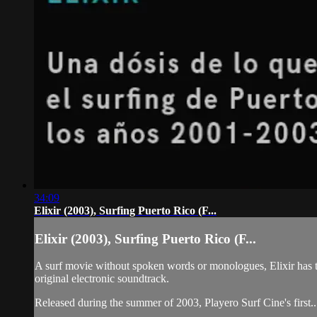
34:09
Elixir (2003), Surfing Puerto Rico (F...
Elixir (2003), Surfing Puerto Rico (F...
A surf movie without spoken words or monologues, Elixir has thr
original electronic soundtrack.
Released during the summer of 2003, Playero Surf Cine's first..