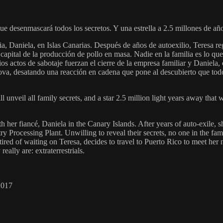
e desenmascará todos los secretos. Y una estrella a 2.5 millones de añ
ia, Daniela, en Islas Canarias. Después de años de autoexilio, Teresa reg
capital de la producción de pollo en masa. Nadie en la familia es lo que
os actos de sabotaje fuerzan el cierre de la empresa familiar y Daniela,
ova, desatando una reacción en cadena que pone al descubierto que todo
l unveil all family secrets, and a star 2.5 million light years away that
th her fiancé, Daniela in the Canary Islands. After years of auto-exile, 
y Processing Plant. Unwilling to reveal their secrets, no one in the fam
tired of waiting on Teresa, decides to travel to Puerto Rico to meet her 
ally are: extraterrestrials.
2017