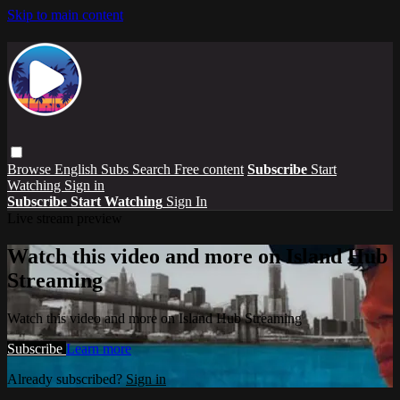
Skip to main content
Browse
English Subs
Search
Free content
Subscribe
Start
Watching
Sign in
Subscribe
Start Watching
Sign In
Live stream preview
Watch this video and more on Island Hub
Streaming
Watch this video and more on Island Hub Streaming
Subscribe
Learn more
Already subscribed?
Sign in