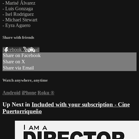
- Marisé Álvarez
- Luis Gonzaga
- Isel Rodriguez
- Michael Stewart
- Eyra Aguero
Share with friends
Facebook
X
Email
Share on Facebook
Share on X
Share via Email
Watch anywhere, anytime
Android
iPhone
Roku
®
Up Next in
Included with your subscription - Cine
Puertorriqueño