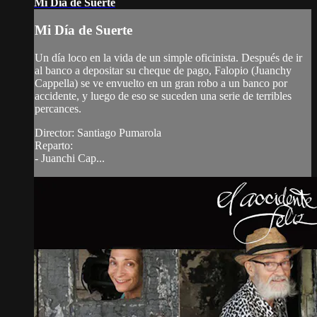
Mi Día de Suerte
Mi Día de Suerte
Un día loco en la vida de un simple oficinista. Después de ir
al banco a depositar su cheque de pago, Falopio (Juanchy
Cappella) se ve envuelto en un gran robo a un banco por
accidente, y luego de eso se suceden una serie de terribles
percances.
Director: Santiago Pumarola
Reparto:
- Juanchi Cap...