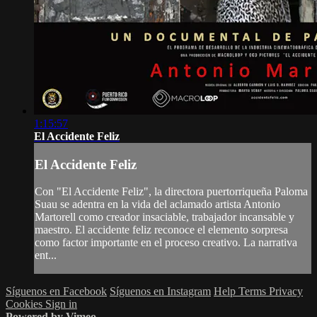
1:15:57
El Accidente Feliz
El Accidente Feliz
Con "El Accidente Feliz", la directora puertorriqueña Paloma
Suau se adentra en la vida del aclamado artista Antonio
Martorell como creador insaciable, trabajador incansable y
maestro. El accidente feliz reconoce el elemento sorpresa
como factor importante en el proceso creativo. La narrativa
ent...
Síguenos en Facebook
Síguenos en Instagram
Help
Terms
Privacy
Cookies
Sign in
Powered by Vimeo