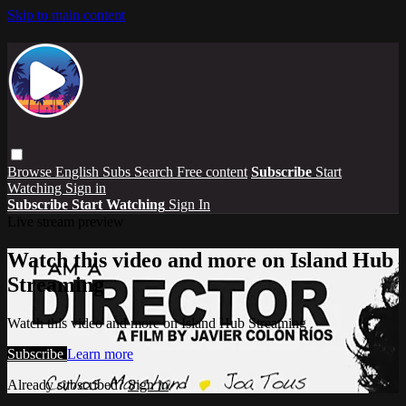
Skip to main content
Browse
English Subs
Search
Free content
Subscribe
Start
Watching
Sign in
Subscribe
Start Watching
Sign In
Live stream preview
Watch this video and more on Island Hub
Streaming
Watch this video and more on Island Hub Streaming
Subscribe
Learn more
Already subscribed?
Sign in