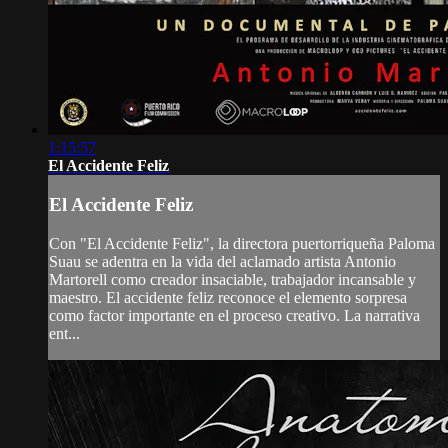
1:15:57
El Accidente Feliz
El Accidente Feliz
Con "El Accidente Feliz", la directora puertorriqueña Paloma
Suau se adentra en la vida del aclamado artista Antonio
Martorell como creador insaciable, trabajador incansable y
maestro. El accidente feliz reconoce el elemento sorpresa
como factor importante en el proceso creativo. La narrativa
ent...