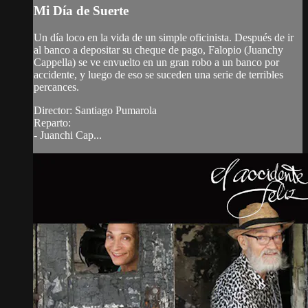
Mi Día de Suerte
Un día loco en la vida de un simple oficinista. Después de ir
al banco a depositar su cheque de pago, Falopio (Juanchy
Cappella) se ve envuelto en un gran robo a un banco por
accidente, y luego de eso se suceden una serie de terribles
percances.
Director: Santiago Pumarola
Reparto:
- Juanchi Cap...