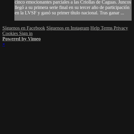
cinco emocionantes parciales a las Criollas de Caguas. Juncos
llegó a su primera serie final en su tercer año de participación
en la LVSF y ganó su primer título nacional. Tras ganar ...
Síguenos en Facebook
Síguenos en Instagram
Help
Terms
Privacy
Cookies
Sign in
Powered by Vimeo
×