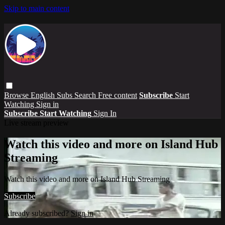
Skip to main content
Browse
English Subs
Search
Free content
Subscribe
Start
Watching
Sign in
Subscribe
Start Watching
Sign In
Live stream preview
Watch this video and more on Island Hub
Streaming
Watch this video and more on Island Hub Streaming
Subscribe
Already subscribed?
Sign in