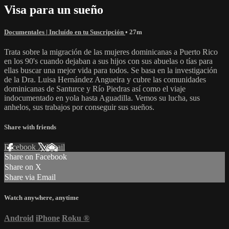
Visa para un sueño
Documentales | Incluído en tu Suscripción
• 27m
Trata sobre la migración de las mujeres dominicanas a Puerto Rico
en los 90's cuando dejaban a sus hijos con sus abuelas o tías para
ellas buscar una mejor vida para todos. Se basa en la investigación
de la Dra. Luisa Hernández Angueira y cubre las comunidades
dominicanas de Santurce y Río Piedras así como el viaje
indocumentado en yola hasta Aguadilla. Vemos su lucha, sus
anhelos, sus trabajos por conseguir sus sueños.
Share with friends
Facebook
X
Email
Share on Facebook
Share on X
Share via Email
Watch anywhere, anytime
Android
iPhone
Roku
®