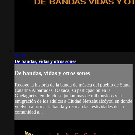
59:45
De bandas, vidas y otros sones
De bandas, vidas y otros sones
Recoge la historia de la banda de música del pueblo de Santa
Catarina Albarradas, Oaxaca, su particpación en la
Guelaguetza en donde se juntan más de mil músicos y la
emigración de los adultos a Ciudad Netzahualcóyotl en donde
vuelven a formar la banda y recrean las festividades de su
comunidad a...