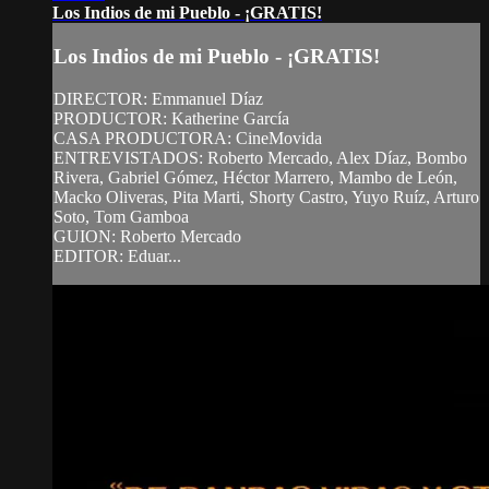
Los Indios de mi Pueblo - ¡GRATIS!
Los Indios de mi Pueblo - ¡GRATIS!
DIRECTOR: Emmanuel Díaz
PRODUCTOR: Katherine García
CASA PRODUCTORA: CineMovida
ENTREVISTADOS: Roberto Mercado, Alex Díaz, Bombo
Rivera, Gabriel Gómez, Héctor Marrero, Mambo de León,
Macko Oliveras, Pita Marti, Shorty Castro, Yuyo Ruíz, Arturo
Soto, Tom Gamboa
GUION: Roberto Mercado
EDITOR: Eduar...