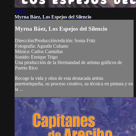
26:13
Myrna Báez, Los Espejos del Silencio
Myrna Báez, Los Espejos del Silencio
Dirección/Producción/edición: Sonia Fritz
Fotografía: Agustín Cubano
Música: Carlos Camuñas
Sonido: Enrique Trigo
Una producción de la Hermandad de artistas gráficos de
Puerto Rico
Recoge la vida y obra de esta destacada artista
puertorriqueña, su proceso creativo, su técnica en pintura y en
la ...