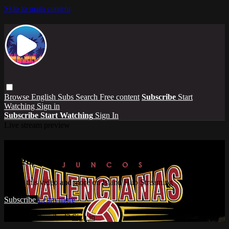
Skip to main content
Browse
English Subs
Search
Free content
Subscribe
Start
Watching
Sign in
Subscribe
Start Watching
Sign In
Live stream preview
Watch this video and more on Island Hub
Streaming
Watch this video and more on Island Hub Streaming
Subscribe
Learn more
Already subscribed?
Sign in