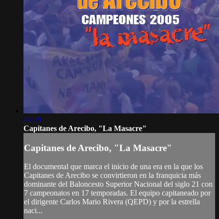
44:29
Capitanes de Arecibo, "La Masacre"
Capitanes de Arecibo, "La Masacre"
El documental que marca el inicio de una era en la que los
Capitanes de Arecibo se convirtieron en la franquicia más
dominante del Baloncesto Superior Nacional del siglo 21 con
7 campeonatos en 17 temporadas. El equipo capitaneado por
el dirigente Carlos Mario Rivera (QEPD) y por la estrella
naci...