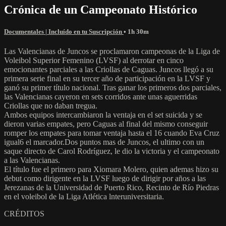
Crónica de un Campeonato Histórico
Documentales | Incluído en tu Suscripción
• 1h 30m
Las Valencianas de Juncos se proclamaron campeonas de la Liga de
Voleibol Superior Femenino (LVSF) al derrotar en cinco
emocionantes parciales a las Criollas de Caguas. Juncos llegó a su
primera serie final en su tercer año de participación en la LVSF y
ganó su primer título nacional. Tras ganar los primeros dos parciales,
las Valencianas cayeron en sets corridos ante unas aguerridas
Criollas que no daban tregua.
Ambos equipos intercambiaron la ventaja en el set suicida y se
dieron varias empates, pero Caguas al final del mismo conseguir
romper los empates para tomar ventaja hasta el 16 cuando Eva Cruz
igual6 el marcador.Dos puntos mas de Juncos, el ultimo con un
saque directo de Carol Rodríguez, le dio la victoria y el campeonato
a las Valencianas.
El título fue el primero para Xiomara Molero, quien ademas hizo su
debut como dirigente en la LVSF luego de dirigir por años a las
Jerezanas de la Uni­versidad de Puerto Rico, Recinto de Río Piedras
en el voleibol de la Liga Atlética lnteruniversitaria.
CRÉDITOS