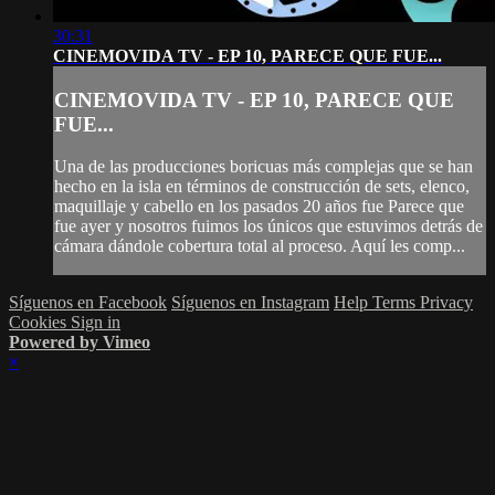
30:31
CINEMOVIDA TV - EP 10, PARECE QUE FUE...
CINEMOVIDA TV - EP 10, PARECE QUE
FUE...
Una de las producciones boricuas más complejas que se han
hecho en la isla en términos de construcción de sets, elenco,
maquillaje y cabello en los pasados 20 años fue Parece que
fue ayer y nosotros fuimos los únicos que estuvimos detrás de
cámara dándole cobertura total al proceso. Aquí les comp...
Síguenos en Facebook
Síguenos en Instagram
Help
Terms
Privacy
Cookies
Sign in
Powered by Vimeo
×