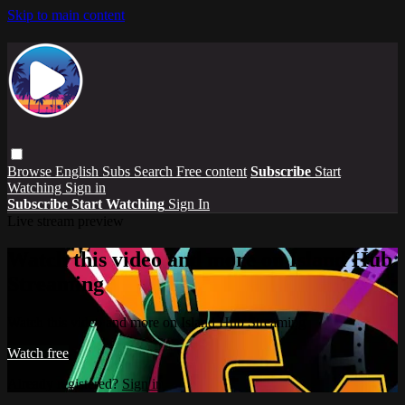
Skip to main content
Browse
English Subs
Search
Free content
Subscribe
Start
Watching
Sign in
Subscribe
Start Watching
Sign In
Live stream preview
Watch this video and more on Island Hub
Streaming
Watch this video and more on Island Hub Streaming
Watch free
Already registered?
Sign in