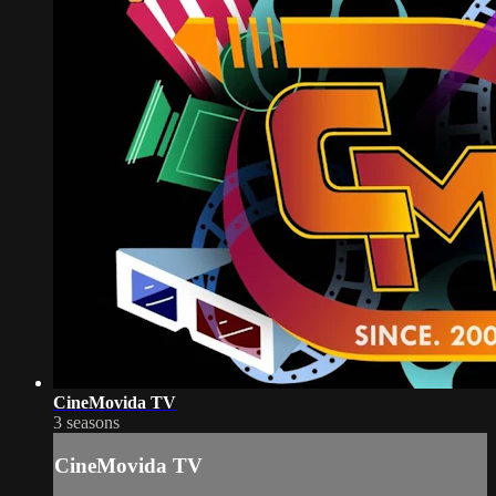
CineMovida TV
3 seasons
CineMovida TV