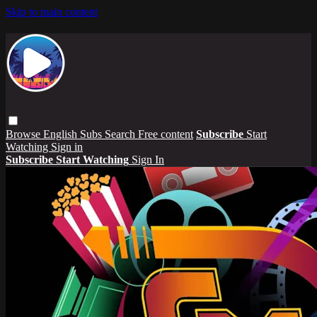
Skip to main content
Browse
English Subs
Search
Free content
Subscribe
Start
Watching
Sign in
Subscribe
Start Watching
Sign In