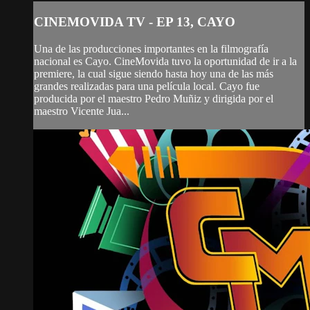
CINEMOVIDA TV - EP 13, CAYO
Una de las producciones importantes en la filmografía
nacional es Cayo. CineMovida tuvo la oportunidad de ir a la
premiere, la cual sigue siendo hasta hoy una de las más
grandes realizadas para una película local. Cayo fue
producida por el maestro Pedro Muñiz y dirigida por el
maestro Vicente Jua...