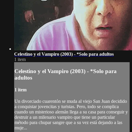
Celestino y el Vampiro (2003) - *Solo para adultos
1 item
Celestino y el Vampiro (2003) - *Solo para
adultos
1 item
Un divorciado cuarentón se muda al viejo San Juan decidido
a conquistar jovencitas y turistas. Pero, todo se complica
cuando un misterioso alemán llega a su casa para conseguir y
destruir a un milenario vampiro que tiene un particular
método para chupar sangre que a su vez está dejando a las
muje...