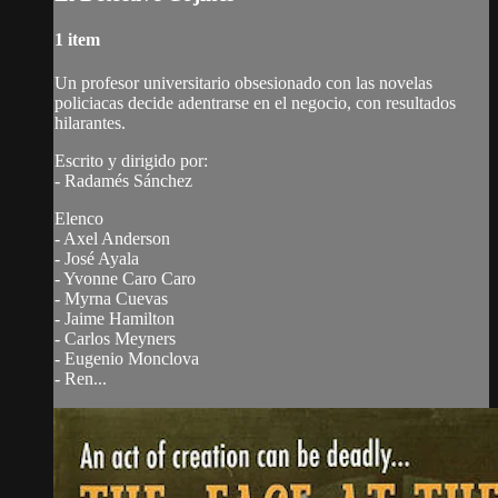
1 item
Un profesor universitario obsesionado con las novelas
policiacas decide adentrarse en el negocio, con resultados
hilarantes.
Escrito y dirigido por:
- Radamés Sánchez
Elenco
- Axel Anderson
- José Ayala
- Yvonne Caro Caro
- Myrna Cuevas
- Jaime Hamilton
- Carlos Meyners
- Eugenio Monclova
- Ren...