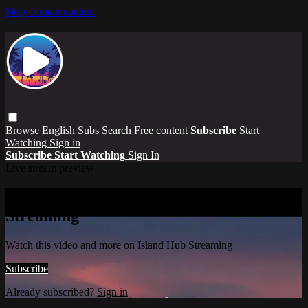
Skip to main content
Browse
English Subs
Search
Free content
Subscribe
Start
Watching
Sign in
Subscribe
Start Watching
Sign In
Live stream preview
Watch this video and more on Island Hub
Streaming
Watch this video and more on Island Hub Streaming
Subscribe
Already subscribed?
Sign in