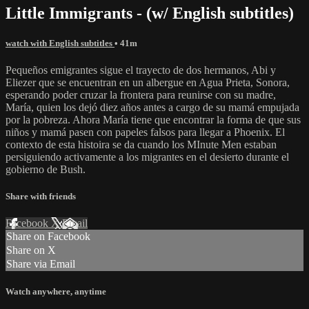
Little Immigrants - (w/ English subtitles)
watch with English subtitles
• 41m
Pequeños emigrantes sigue el trayecto de dos hermanos, Abi y
Eliezer que se encuentran en un albergue en Agua Prieta, Sonora,
esperando poder cruzar la frontera para reunirse con su madre,
María, quien los dejó diez años antes a cargo de su mamá empujada
por la pobreza. Ahora María tiene que encontrar la forma de que sus
niños y mamá pasen con papeles falsos para llegar a Phoenix. El
contexto de esta histoira se da cuando los MInute Men estaban
persiguiendo activamente a los migrantes en el desierto durante el
gobierno de Bush.
Share with friends
Facebook
X
Email
Share on Facebook
Share on X
Share via Email
Watch anywhere, anytime