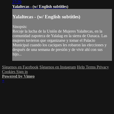
27:39
Yalaltecas - (w/ English subtitles)
Yalaltecas - (w/ English subtitles)
Sinopsis:
Recoje la lucha de la Unión de Mujeres Yalaltecas, en la
comunidad zapoteca de Yalalag en la sierra de Oaxaca. Las
mujeres tuvieron que organizarse y tomar el Palacio
Municipal cuando los caciques les robaron las elecciones y
después de una semana de presión y de vivir ahí con sus
hijo...
Síguenos en Facebook
Síguenos en Instagram
Help
Terms
Privacy
Cookies
Sign in
Powered by Vimeo
×