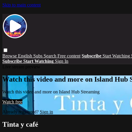
Skip to main content
Browse
English Subs
Search
Free content
Subscribe
Start Watching
Subscribe
Start Watching
Sign In
Live stream preview
Watch this video and more on Island Hub 
Watch this video and more on Island Hub Streaming
Watch free
Already registered?
Sign in
Tinta y café