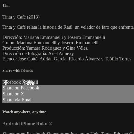
11m
Tinta y Café (2013)
Tinta y Café relata la historia de Raúl, un velador de faro que enfrenta
Dirección: Mariana Emmanuelli y Joserro Emmanuelli
Guion: Mariana Emmanuelli y Joserro Emmanuelli
Producción: Yamara Rodríguez y Gina Vélez
Dirección de fotografía: Ariel Annexy
Elenco: José Cotté, Adrián García, Ricardo Álvarez y Teófilo Torres
Share with friends
Facebook
X
Email
Share on Facebook
Share on X
Share via Email
Watch anywhere, anytime
Android
iPhone
Roku
®
Síguenos en Facebook
Síguenos en Instagram
Help
Terms
Privacy
Co