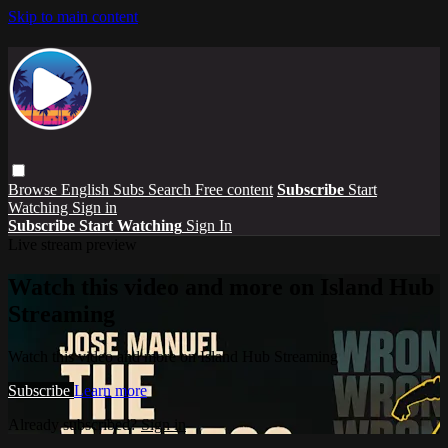
Skip to main content
Browse
English Subs
Search
Free content
Subscribe
Start
Watching
Sign in
Subscribe
Start Watching
Sign In
Live stream preview
Watch this video and more on Island Hub
Streaming
Watch this video and more on Island Hub Streaming
Subscribe
Learn more
Already subscribed?
Sign in