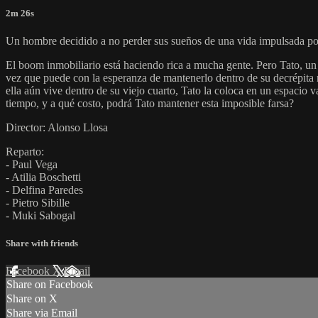
2m 26s
Un hombre decidido a no perder sus sueños de una vida impulsada por e
El boom inmobiliario está haciendo rica a mucha gente. Pero Tato, un
vez que puede con la esperanza de mantenerlo dentro de su decrépita
ella aún vive dentro de su viejo cuarto, Tato la coloca en un espacio va
tiempo, y a qué costo, podrá Tato mantener esta imposible farsa?
Director: Alonso Llosa
Reparto:
- Paul Vega
- Atilia Boschetti
- Delfina Paredes
- Pietro Sibille
- Muki Sabogal
Share with friends
Facebook
X
Email
Share on Facebook
Share on X
Share via Email