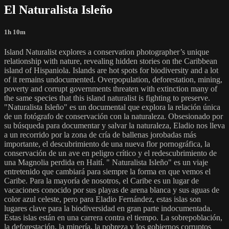
El Naturalista Isleño
1h 10m
Island Naturalist explores a conservation photographer’s unique
relationship with nature, revealing hidden stories on the Caribbean
island of Hispaniola. Islands are hot spots for biodiversity and a lot
of it remains undocumented. Overpopulation, deforestation, mining,
poverty and corrupt governments threaten with extinction many of
the same species that this island naturalist is fighting to preserve.
"Naturalista Isleño" es un documental que explora la relación única
de un fotógrafo de conservación con la naturaleza. Obsesionado por
su búsqueda para documentar y salvar la naturaleza, Eladio nos lleva
a un recorrido por la zona de cría de ballenas jorobadas más
importante, el descubrimiento de una nueva flor pornográfica, la
conservación de un ave en peligro crítico y el redescubrimiento de
una Magnolia perdida en Haití. " Naturalista Isleño" es un viaje
entretenido que cambiará para siempre la forma en que vemos el
Caribe. Para la mayoría de nosotros, el Caribe es un lugar de
vacaciones conocido por sus playas de arena blanca y sus aguas de
color azul celeste, pero para Eladio Fernández, estas islas son
lugares clave para la biodiversidad en gran parte indocumentada.
Estas islas están en una carrera contra el tiempo. La sobrepoblación,
la deforestación, la minería, la pobreza y los gobiernos corruptos