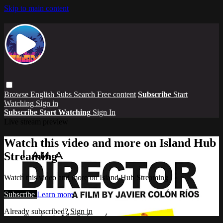
Skip to main content
Browse
English Subs
Search
Free content
Subscribe
Start
Watching
Sign in
Subscribe
Start Watching
Sign In
Live stream preview
Watch this video and more on Island Hub
Streaming
Watch this video and more on Island Hub Streaming
Subscribe
Learn more
Already subscribed?
Sign in