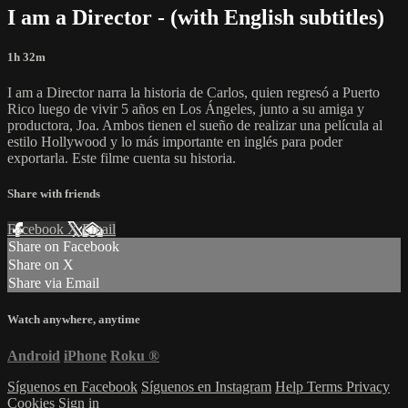
I am a Director - (with English subtitles)
1h 32m
I am a Director narra la historia de Carlos, quien regresó a Puerto
Rico luego de vivir 5 años en Los Ángeles, junto a su amiga y
productora, Joa. Ambos tienen el sueño de realizar una película al
estilo Hollywood y lo más importante en inglés para poder
exportarla. Este filme cuenta su historia.
Share with friends
Facebook
X
Email
Share on Facebook
Share on X
Share via Email
Watch anywhere, anytime
Android
iPhone
Roku
®
Síguenos en Facebook
Síguenos en Instagram
Help
Terms
Privacy
Cookies
Sign in