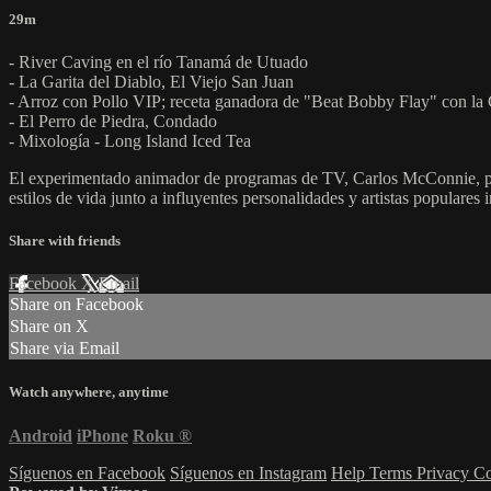
29m
- River Caving en el río Tanamá de Utuado
- La Garita del Diablo, El Viejo San Juan
- Arroz con Pollo VIP; receta ganadora de "Beat Bobby Flay" con la
- El Perro de Piedra, Condado
- Mixología - Long Island Iced Tea
El experimentado animador de programas de TV, Carlos McConnie, pre
estilos de vida junto a influyentes personalidades y artistas populares
Share with friends
Facebook
X
Email
Share on Facebook
Share on X
Share via Email
Watch anywhere, anytime
Android
iPhone
Roku
®
Síguenos en Facebook
Síguenos en Instagram
Help
Terms
Privacy
Co