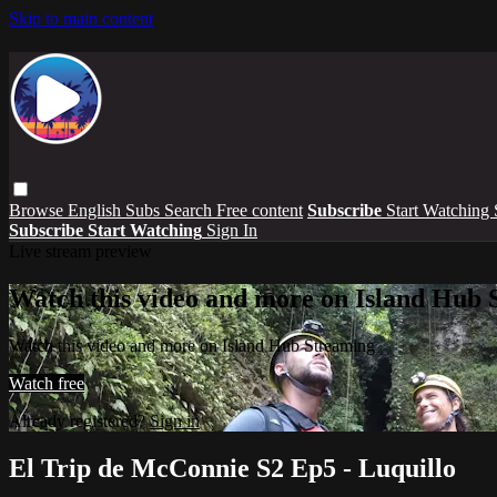
Skip to main content
Browse
English Subs
Search
Free content
Subscribe
Start Watching
Subscribe
Start Watching
Sign In
Live stream preview
Watch this video and more on Island Hub 
Watch this video and more on Island Hub Streaming
Watch free
Already registered?
Sign in
El Trip de McConnie S2 Ep5 - Luquillo