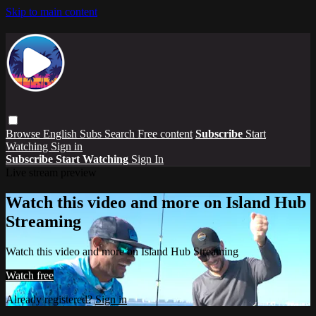
Skip to main content
Browse
English Subs
Search
Free content
Subscribe
Start
Watching
Sign in
Subscribe
Start Watching
Sign In
Live stream preview
Watch this video and more on Island Hub
Streaming
Watch this video and more on Island Hub Streaming
Watch free
Already registered?
Sign in