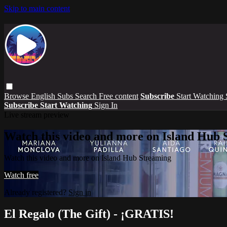
Skip to main content
Browse
English Subs
Search
Free content
Subscribe
Start Watching
Subscribe
Start Watching
Sign In
Live stream preview
Watch this video and more on Island Hub 
Watch this video and more on Island Hub Streaming
Watch free
Already registered?
Sign in
El Regalo (The Gift) - ¡GRATIS!