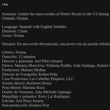
14m
Synopsis: Amidst the mass exodus of Puerto Ricans to the US during the
Orlando, Florida.
Language: Spanish with English Subtitles
Duration: 12min
Genre: Drama
Sinopsis: En una noche desesperada, una joven con un pasada nebuloso,
Género: Drama
Duración: 12 minutos
Director y guionista: Joel Pérez Irizarry
Elenco: Mariana Monclova, Yulianna Padilla, Aida Santiago, Rainier
Productora: Mariant Medina
Director de Fotografía: Robert Peña
Casa Productora: Las Cebollas Púrpuras, LLC
Sonido directo: Heriberto Rosas
Prop Master: Mariana Roca
Diseño de Vestuario: Julia Michelle Santiago
Maquillaje y peinados: Rovy Liz Rodríguez
Edición: Joel Pérez Irizarry
Post-producción: Reaktor Post