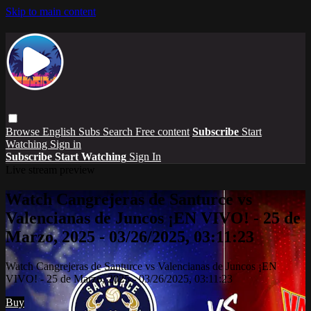
Skip to main content
Browse
English Subs
Search
Free content
Subscribe
Start
Watching
Sign in
Subscribe
Start Watching
Sign In
Live stream preview
Watch Cangrejeras de Santurce vs
Valencianas de Juncos ¡EN VIVO! - 25 de
Marzo, 2025 - 03/26/2025, 03:11:23
Watch Cangrejeras de Santurce vs Valencianas de Juncos ¡EN
VIVO! - 25 de Marzo, 2025 - 03/26/2025, 03:11:23
Buy