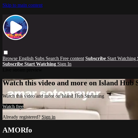
Skip to main content
Browse
English Subs
Search
Free content
Subscribe
Start Watching
Subscribe
Start Watching
Sign In
Live stream preview
Watch this video and more on Island Hub 
Watch this video and more on Island Hub Streaming
Watch free
Already registered?
Sign in
AMORfo