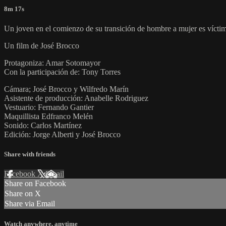
8m 17s
Un joven en el comienzo de su transición de hombre a mujer es víctima
Un film de José Brocco
Protagoniza: Amar Sotomayor
Con la participación de: Tony Torres
Cámara; José Brocco y Wilfredo Marín
Asistente de producción: Anabelle Rodriguez
Vestuario: Fernando Gantier
Maquillista Edfranco Melén
Sonido: Carlos Martínez
Edición: Jorge Alberti y José Brocco
Share with friends
Facebook
X
Email
Share on Facebook
Share on X
Share via Email
Watch anywhere, anytime