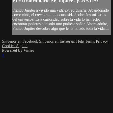
El Extraordinario Sr. Júpiter - ¡GRATIS!
Franco Júpiter a vivido una vida extraordinaria. Abandonado
como niño, el creció con una curiosidad sobre los misterios
del universos. Esta curiosidad sobre la vida lo ha hecho
encontrar poderes que solo uno pudiese soñar. Ahora adulto,
Franco Júpiter descubre algo que le ha faltado toda la vida,...
Síguenos en Facebook
Síguenos en Instagram
Help
Terms
Privacy
Cookies
Sign in
Powered by Vimeo
×