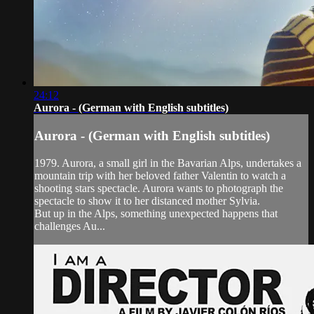
24:12
Aurora - (German with English subtitles)
Aurora - (German with English subtitles)
1979. Aurora, a small girl in the Bavarian Alps, undertakes a
mountain trip with her beloved father Valentin to watch a
shooting stars spectacle. Aurora wants to photograph the
spectacle to show it to her distanced mother Sylvia.
But up in the Alps, something unexpected happens that
challenges Au...