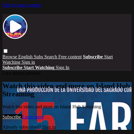
Skip to main content
Browse
English Subs
Search
Free content
Subscribe
Start
Watching
Sign in
Subscribe
Start Watching
Sign In
Live stream preview
Watch this video and more on Island Hub
Streaming
Watch this video and more on Island Hub Streaming
Subscribe
Learn more
Already subscribed?
Sign in