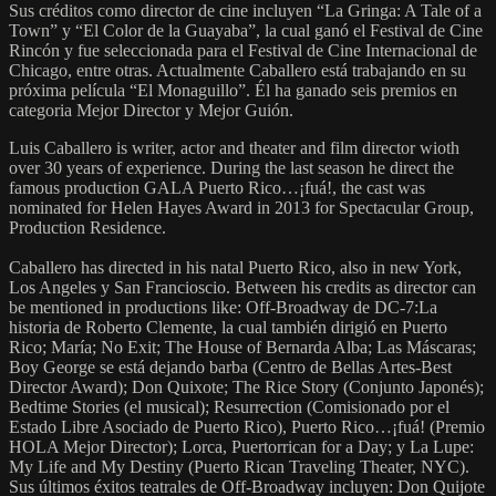
Sus créditos como director de cine incluyen “La Gringa: A Tale of a
Town” y “El Color de la Guayaba”, la cual ganó el Festival de Cine
Rincón y fue seleccionada para el Festival de Cine Internacional de
Chicago, entre otras. Actualmente Caballero está trabajando en su
próxima película “El Monaguillo”. Él ha ganado seis premios en
categoria Mejor Director y Mejor Guión.
Luis Caballero is writer, actor and theater and film director wioth
over 30 years of experience. During the last season he direct the
famous production GALA Puerto Rico…¡fuá!, the cast was
nominated for Helen Hayes Award in 2013 for Spectacular Group,
Production Residence.
Caballero has directed in his natal Puerto Rico, also in new York,
Los Angeles y San Francioscio. Between his credits as director can
be mentioned in productions like: Off-Broadway de DC-7:La
historia de Roberto Clemente, la cual también dirigió en Puerto
Rico; María; No Exit; The House of Bernarda Alba; Las Máscaras;
Boy George se está dejando barba (Centro de Bellas Artes-Best
Director Award); Don Quixote; The Rice Story (Conjunto Japonés);
Bedtime Stories (el musical); Resurrection (Comisionado por el
Estado Libre Asociado de Puerto Rico), Puerto Rico…¡fuá! (Premio
HOLA Mejor Director); Lorca, Puertorrican for a Day; y La Lupe:
My Life and My Destiny (Puerto Rican Traveling Theater, NYC).
Sus últimos éxitos teatrales de Off-Broadway incluyen: Don Quijote