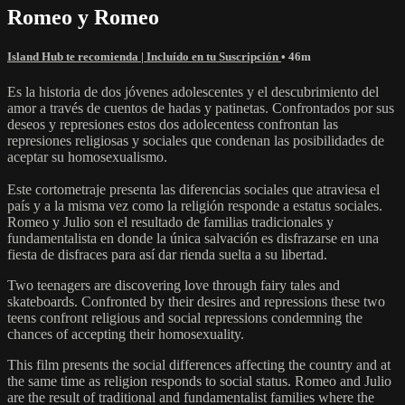
Romeo y Romeo
Island Hub te recomienda | Incluído en tu Suscripción
• 46m
Es la historia de dos jóvenes adolescentes y el descubrimiento del
amor a través de cuentos de hadas y patinetas. Confrontados por sus
deseos y represiones estos dos adolecentess confrontan las
represiones religiosas y sociales que condenan las posibilidades de
aceptar su homosexualismo.
Este cortometraje presenta las diferencias sociales que atraviesa el
país y a la misma vez como la religión responde a estatus sociales.
Romeo y Julio son el resultado de familias tradicionales y
fundamentalista en donde la única salvación es disfrazarse en una
fiesta de disfraces para así dar rienda suelta a su libertad.
Two teenagers are discovering love through fairy tales and
skateboards. Confronted by their desires and repressions these two
teens confront religious and social repressions condemning the
chances of accepting their homosexuality.
This film presents the social differences affecting the country and at
the same time as religion responds to social status. Romeo and Julio
are the result of traditional and fundamentalist families where the