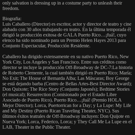
only salvation is dressing up in a costume party to unleash their
freedom.
Biografia:
Luis Caballero (Director) es escritor, actor y director de teatro y cine
alabado con 30 años trabajando en teatro. En la última temporada él
dirigió la producción exitosa de GALA Puerto Rico…¡fuá!, cuyo
elenco ha sido nominado para un Premio Helen Hayes 2013 para
Conjunto Espectacular, Producción Residente.
Caballero ha dirigido extensamente en su nativo Puerto Rico, New
York City, Los Angeles y San Francisco. Entre sus créditos como
director se incluye la producción Off-Broadway de DC-7:La historia
de Roberto Clemente, la cual también dirigió en Puerto Rico; María;
No Exit; The House of Bernarda Alba; Las Máscaras; Boy George
se está dejando barba (Centro de Bellas Artes-Best Director Award);
Don Quixote; The Rice Story (Conjunto Japonés); Bedtime Stories
(el musical); Resurrection (Comisionado por el Estado Libre
Asociado de Puerto Rico), Puerto Rico…¡fuá! (Premio HOLA
Mejor Director); Lorca, Puertorrican for a Day; y La Lupe: My Life
and My Destiny (Puerto Rican Traveling Theater, NYC). Sus
últimos éxitos teatrales de Off-Broadway incluyen: Don Quijote en
Nueva York; Lorca, Federico, Lorca; y They Call Me La Lupe en el
LAB, Theater in the Public Theater.