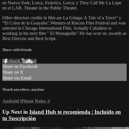
en Nueva York; Lorca, Federico, Lorca; y They Call Me La Lupe
en el LAB, Theater in the Public Theater.
Other directors credits in film are La Gringa: A Tale of a Town” y
“El Color de la Guayaba”,Winners of Rincon Film Festival and was
selected in Chicago International Film. Actually Caballero is
working in his next film " El Monaguillo" He has won sic awards as
Best Director and Best Script.
Share with friends
Facebook
X
Email
Share on Facebook
Share on X
Share via Email
Watch anywhere, anytime
Android
iPhone
Roku
®
Up Next in
Island Hub te recomienda | Incluído en
tu Suscripción