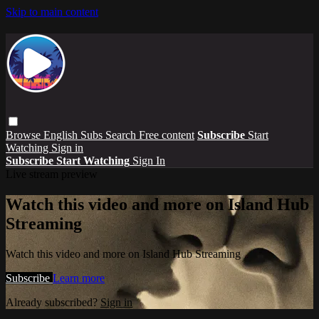
Skip to main content
Browse
English Subs
Search
Free content
Subscribe
Start
Watching
Sign in
Subscribe
Start Watching
Sign In
Live stream preview
Watch this video and more on Island Hub
Streaming
Watch this video and more on Island Hub Streaming
Subscribe
Learn more
Already subscribed?
Sign in