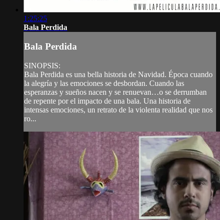
1:25:25
Bala Perdida
Bala Perdida
SINOPSIS:
Bala Perdida es una bella historia de Navidad. Época cuando
la alegría y las emociones se desbordan. Cuando las
esperanzas y sueños nacen y se renuevan…o se derrumban
de repente por el impacto de una bala. Una historia de
intensas emociones, un retrato de la violenta realidad que nos
ro...