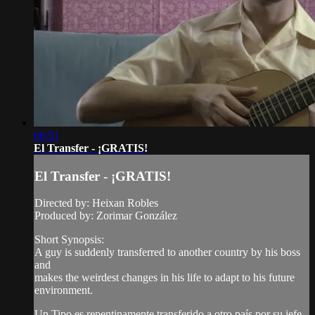
06:51
El Transfer - ¡GRATIS!
El Transfer - ¡GRATIS!
Directed by: Heixan Robles
Produced by: Zorimar González
Short Synopsis:
A guy is suddenly transferred to another country by his boss
and
makes the weirdest changes in his life to adapt to his future
environment.
Un Tipo es repentinamente transferido a otro país por su jefe