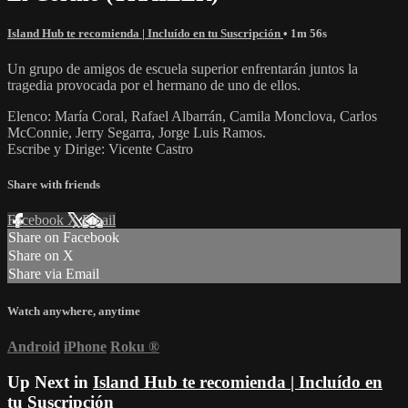
Island Hub te recomienda | Incluído en tu Suscripción
• 1m 56s
Un grupo de amigos de escuela superior enfrentarán juntos la
tragedia provocada por el hermano de uno de ellos.
Elenco: María Coral, Rafael Albarrán, Camila Monclova, Carlos
McConnie, Jerry Segarra, Jorge Luis Ramos.
Escribe y Dirige: Vicente Castro
Share with friends
Facebook
X
Email
Share on Facebook
Share on X
Share via Email
Watch anywhere, anytime
Android
iPhone
Roku
®
Up Next in
Island Hub te recomienda | Incluído en
tu Suscripción