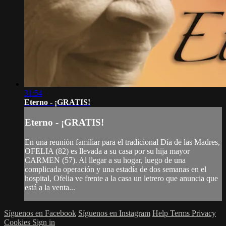
31:54
Eterno - ¡GRATIS!
Eterno - ¡GRATIS!
En una reunión familiar para el tradicional Día de las Madres,
OFELIA (82) es llevada a su casa por su hija mayor
CARMEN (57). Al llegar a su hogar, luego de una
complicada operación y una estadía de dos semanas en el
hospital, Ofelia ve frente a la casa un letrero que anuncia que
está a la venta...
Síguenos en Facebook
Síguenos en Instagram
Help
Terms
Privacy
Cookies
Sign in