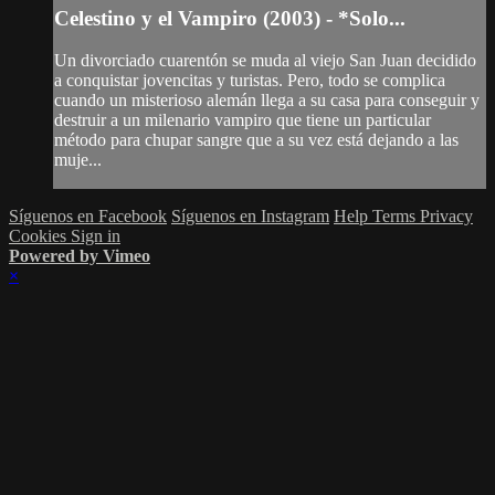
Celestino y el Vampiro (2003) - *Solo...
Un divorciado cuarentón se muda al viejo San Juan decidido
a conquistar jovencitas y turistas. Pero, todo se complica
cuando un misterioso alemán llega a su casa para conseguir y
destruir a un milenario vampiro que tiene un particular
método para chupar sangre que a su vez está dejando a las
muje...
Síguenos en Facebook
Síguenos en Instagram
Help
Terms
Privacy
Cookies
Sign in
Powered by Vimeo
×