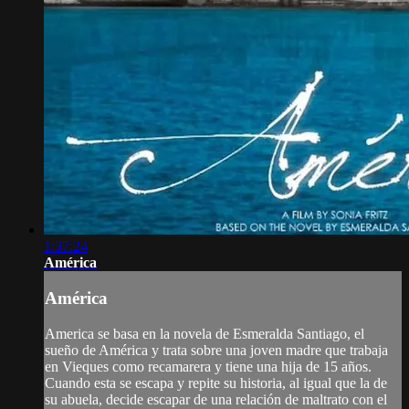
1:37:24
América
América
America se basa en la novela de Esmeralda Santiago, el
sueño de América y trata sobre una joven madre que trabaja
en Vieques como recamarera y tiene una hija de 15 años.
Cuando esta se escapa y repite su historia, al igual que la de
su abuela, decide escapar de una relación de maltrato con el