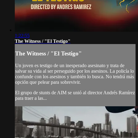
1:22:55
The Witness / "El Testigo"
The Witness / "El Testigo"
Un joven es testigo de un inesperado asesinato y trata de
salvar su vida al ser perseguido por los asesinos. La policía lo
confunde con los asesinos y también lo busca. No tendrá más
opción que pelear para sobrevivir.
El grupo de stunts de AIM se unió al director Andrés Ramírez
para traer a las...