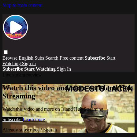
Skip to main content
Browse
English Subs
Search
Free content
Subscribe
Start
Watching
Sign in
Subscribe
Start Watching
Sign In
Live stream preview
Watch this video and more on Island Hub
Streaming
Watch this video and more on Island Hub Streaming
Subscribe
Learn more
Already subscribed?
Sign in