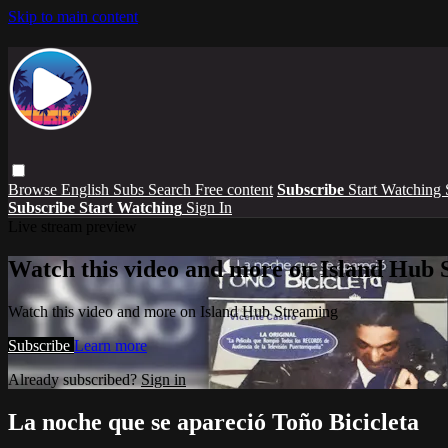
Skip to main content
Browse
English Subs
Search
Free content
Subscribe
Start Watching
Subscribe
Start Watching
Sign In
Live stream preview
Watch this video and more on Island Hub 
Watch this video and more on Island Hub Streaming
Subscribe
Learn more
Already subscribed?
Sign in
La noche que se apareció Toño Bicicleta