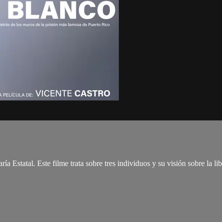
 Estatal. Este filme trata sobre tres individuos y su visión sobre la lib