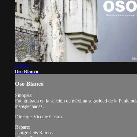
1:26:12
Oso Blanco
Oso Blanco
Sinopsis:
Fue grabada en la sección de máxima seguridad de la Penitenciaría
insospechadas.
Director: Vicente Castro
Reparto
- Jorge Luis Ramos