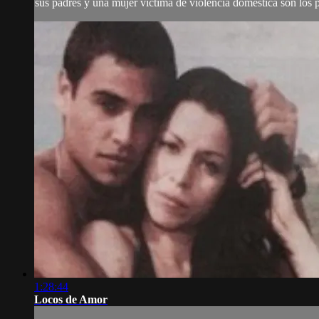
sus padres y una mujer víctima de violencia doméstica son los pe
1:28:44
Locos de Amor