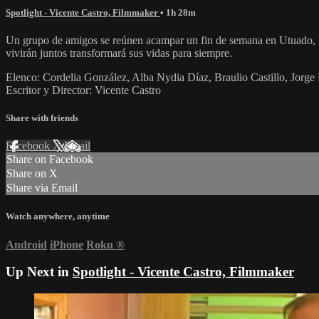
Spotlight - Vicente Castro, Filmmaker
• 1h 28m
Un grupo de amigos se reúnen acampar un fin de semana en Utuado, Pu
vivirán juntos transformará sus vidas para siempre.
Elenco: Cordelia González, Alba Nydia Díaz, Braulio Castillo, Jorg
Escritor y Director: Vicente Castro
Share with friends
Facebook
X
Email
Share on Facebook
Share on X
Share via Email
Watch anywhere, anytime
Android
iPhone
Roku
®
Up Next in
Spotlight - Vicente Castro, Filmmaker