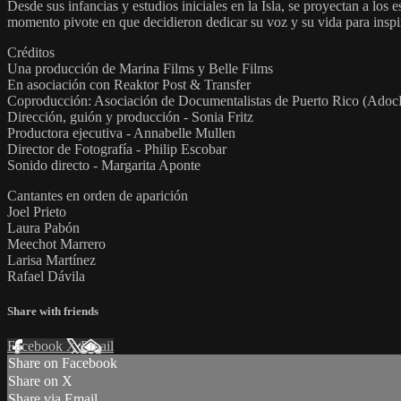
Desde sus infancias y estudios iniciales en la Isla, se proyectan a l
momento pivote en que decidieron dedicar su voz y su vida para inspi
Créditos
Una producción de Marina Films y Belle Films
En asociación con Reaktor Post & Transfer
Coproducción: Asociación de Documentalistas de Puerto Rico (Ado
Dirección, guión y producción - Sonia Fritz
Productora ejecutiva - Annabelle Mullen
Director de Fotografía - Philip Escobar
Sonido directo - Margarita Aponte
Cantantes en orden de aparición
Joel Prieto
Laura Pabón
Meechot Marrero
Larisa Martínez
Rafael Dávila
Share with friends
Facebook
X
Email
Share on Facebook
Share on X
Share via Email