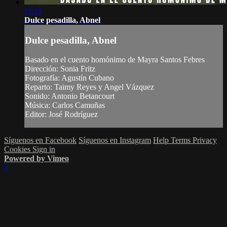
11:14
Dulce pesadilla, Abnel
Dulce pesadilla, Abnel
Basado en el cuento homónimo de Mayra Santos Febres
Dirección: Sonia Fritz
Fotografía: Agustín Cubano
Reparto: Taimy Reyes y Angel Vázquez
Sonido: Antonio Betancourt
Música: Carlos Camuñas
Editor: José Rodríguez
Síguenos en Facebook
Síguenos en Instagram
Help
Terms
Privacy
Cookies
Sign in
Powered by Vimeo
×