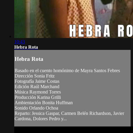
10:43
Hebra Rota
Hebra Rota
Basado en el cuento homónimo de Mayra Santos Febres
Dirección Sonia Fritz
Fotografía Jaime Costas
Edición Raúl Marchand
Música Raymond Torres
Producción Karina Grilli
Ambientación Bonita Huffman
Sonido Orlando Ochoa
Reparto: Jessica Gaspar, Carmen Belén Richardson, Javier
Cardona, Dolores Pedro y...