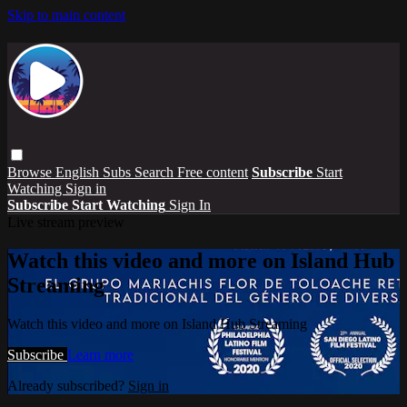
Skip to main content
Browse
English Subs
Search
Free content
Subscribe
Start
Watching
Sign in
Subscribe
Start Watching
Sign In
Live stream preview
Watch this video and more on Island Hub
Streaming
Watch this video and more on Island Hub Streaming
Subscribe
Learn more
Already subscribed?
Sign in