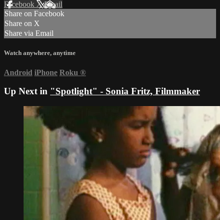
Facebook
X
Email
Share on Facebook
Share on X
Share via Email
Watch anywhere, anytime
Android
iPhone
Roku
®
Up Next in
"Spotlight" - Sonia Fritz, Filmmaker