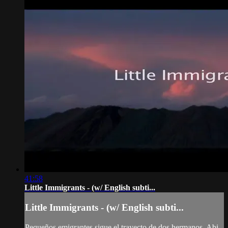
41:58
Little Immigrants - (w/ English subti...
Little Immigrants - (w/ English subti...
Pequeños emigrantes sigue el trayecto de dos hermanos, Abi