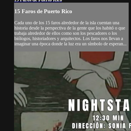
15 Faros de Puerto Rico
Cada uno de los 15 faros alrededor de la isla cuentan una
historia desde la perspectiva de la gente que los habitó o que
trabaja alrededor de ellos como son los pescadores o los
biólogos, historiadores y arquitectos. Los faros nos llevan a
imaginar una época donde la luz era un símbolo de esperan...