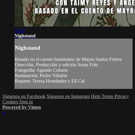
12:27
Nighstand
Nighstand
Basado en el cuento homónimo de Mayra Santos Febres
Dirección, Producción y edición Sonia Fritz
Fotografía: Agustín Cubano
Iluminación: Pedro Villalón
Reparto: Teresa Hernández y Elí Caí
Síguenos en Facebook
Síguenos en Instagram
Help
Terms
Privacy
Cookies
Sign in
Powered by Vimeo
×