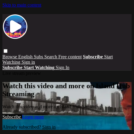
Skip to main content
Browse
English Subs
Search
Free content
Subscribe
Start
Watching
Sign in
Subscribe
Start Watching
Sign In
Live stream preview
Watch this video and more on Island Hub
Streaming
Watch this video and more on Island Hub Streaming
Subscribe
Learn more
Already subscribed?
Sign in