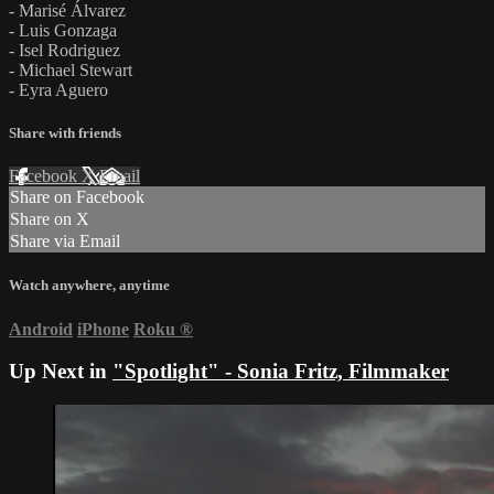
- Marisé Álvarez
- Luis Gonzaga
- Isel Rodriguez
- Michael Stewart
- Eyra Aguero
Share with friends
Facebook
X
Email
Share on Facebook
Share on X
Share via Email
Watch anywhere, anytime
Android
iPhone
Roku
®
Up Next in
"Spotlight" - Sonia Fritz, Filmmaker