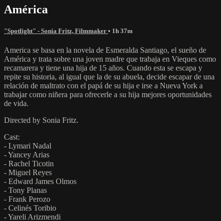
América
"Spotlight" - Sonia Fritz, Filmmaker
• 1h 37m
America se basa en la novela de Esmeralda Santiago, el sueño de
América y trata sobre una joven madre que trabaja en Vieques como
recamarera y tiene una hija de 15 años. Cuando esta se escapa y
repite su historia, al igual que la de su abuela, decide escapar de una
relación de maltrato con el papá de su hija e irse a Nueva York a
trabajar como niñera para ofrecerle a su hija mejores oportunidades
de vida.
Directed by Sonia Fritz.
Cast:
- Lymari Nadal
- Yancey Arias
- Rachel Ticotin
- Miguel Reyes
- Edward James Olmos
- Tony Planas
- Frank Perozo
- Celinés Toribio
- Yareli Arizmendi