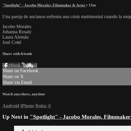
"Spotlight" - Jacobo Morales, Filmmaker & Actor
• 15m
Una pareja de ancianos enfrenta una crisis matrimonial cuando la muje
Jacobo Morales
Johanna Rosaly
Laura Alemán
José Cotté
Share with friends
Facebook
X
Email
Share on Facebook
Share on X
Share via Email
Watch anywhere, anytime
Android
iPhone
Roku
®
Up Next in
"Spotlight" - Jacobo Morales, Filmmaker