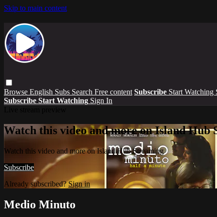
Skip to main content
Browse
English Subs
Search
Free content
Subscribe
Start Watching
Subscribe
Start Watching
Sign In
Live stream preview
Watch this video and more on Island Hub 
Watch this video and more on Island Hub Streaming
Subscribe
Already subscribed?
Sign in
Medio Minuto