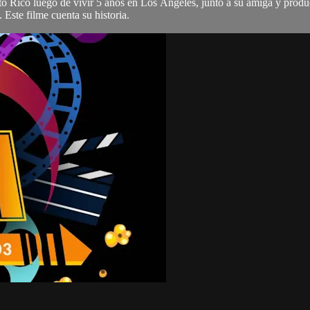
rto Rico luego de vivir 5 años en Los Ángeles, junto a su amiga y produc
Este filme cuenta su historia.