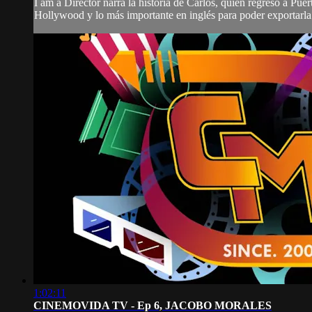
I am a Director narra la historia de Carlos, quien regresó a Pue
Hollywood y lo más importante en inglés para poder exportarla. 
1:02:11
CINEMOVIDA TV - Ep 6, JACOBO MORALES