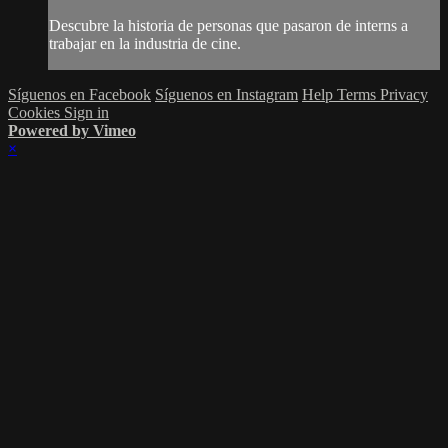
Descubre la historia de personas que pasaron de interns a
trabajar en la industria de cine.
Síguenos en Facebook
Síguenos en Instagram
Help
Terms
Privacy
Cookies
Sign in
Powered by Vimeo
×