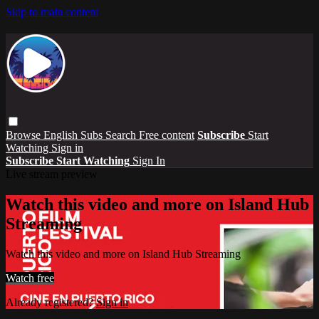
Skip to main content
Browse
English Subs
Search
Free content
Subscribe
Start
Watching
Sign in
Subscribe
Start Watching
Sign In
Live stream preview
Watch this video and more on Island Hub
Streaming
Watch this video and more on Island Hub Streaming
Watch free
Already registered?
Sign in