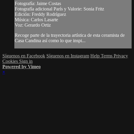
Fotografía: Jaime Costas
Fotografía adicional París y Valorie: Sonia Fritz
Edición: Freddy Rodríguez
Música: Carlos Lasarte
Voz: Gerardo Ortiz
Recoge parte de la trayectoria artística de esta ceramista de
Casa Candina así como lo que inspi...
Síguenos en Facebook
Síguenos en Instagram
Help
Terms
Privacy
Cookies
Sign in
Powered by Vimeo
×