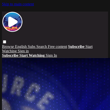
Skip to main content
Browse
English Subs
Search
Free content
Subscribe
Start
Watching
Sign in
Subscribe
Start Watching
Sign In