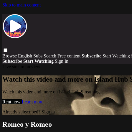
Skip to main content
Browse
English Subs
Search
Free content
Subscribe
Start Watching
Subscribe
Start Watching
Sign In
Live stream preview
Watch this video and more on Island Hub 
Watch this video and more on Island Hub Streaming
Rent now
Learn more
Already subscribed?
Sign in
Romeo y Romeo