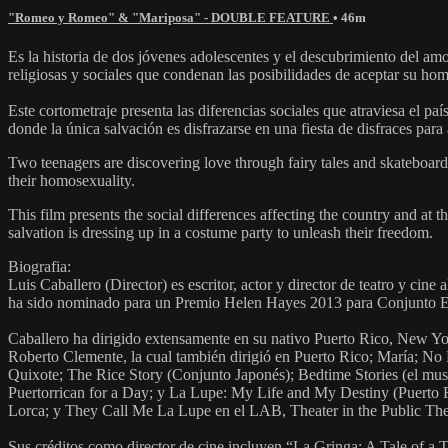
"Romeo y Romeo" & "Mariposa" - DOUBLE FEATURE
• 46m
Es la historia de dos jóvenes adolescentes y el descubrimiento del amo
religiosas y sociales que condenan las posibilidades de aceptar su h
Este cortometraje presenta las diferencias sociales que atraviesa el pa
donde la única salvación es disfrazarse en una fiesta de disfraces para a
Two teenagers are discovering love through fairy tales and skateboard
their homosexuality.
This film presents the social differences affecting the country and at t
salvation is dressing up in a costume party to unleash their freedom.
Biografia:
Luis Caballero (Director) es escritor, actor y director de teatro y c
ha sido nominado para un Premio Helen Hayes 2013 para Conjunto Es
Caballero ha dirigido extensamente en su nativo Puerto Rico, New Yo
Roberto Clemente, la cual también dirigió en Puerto Rico; María; No
Quixote; The Rice Story (Conjunto Japonés); Bedtime Stories (el mu
Puertorrican for a Day; y La Lupe: My Life and My Destiny (Puerto 
Lorca; y They Call Me La Lupe en el LAB, Theater in the Public The
Sus créditos como director de cine incluyen “La Gringa: A Tale of a T