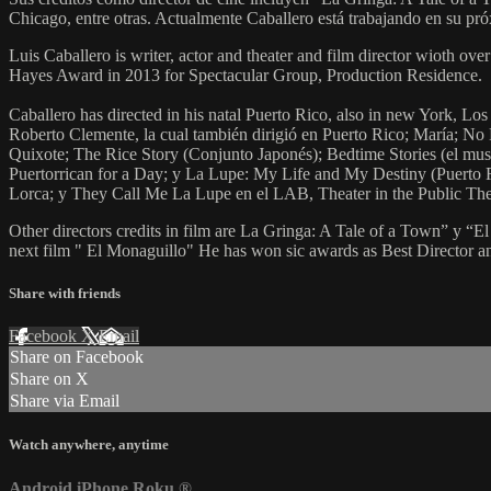
Chicago, entre otras. Actualmente Caballero está trabajando en su pr
Luis Caballero is writer, actor and theater and film director wioth 
Hayes Award in 2013 for Spectacular Group, Production Residence.
Caballero has directed in his natal Puerto Rico, also in new York, L
Roberto Clemente, la cual también dirigió en Puerto Rico; María; No
Quixote; The Rice Story (Conjunto Japonés); Bedtime Stories (el mu
Puertorrican for a Day; y La Lupe: My Life and My Destiny (Puerto 
Lorca; y They Call Me La Lupe en el LAB, Theater in the Public The
Other directors credits in film are La Gringa: A Tale of a Town” y “E
next film " El Monaguillo" He has won sic awards as Best Director an
Share with friends
Facebook
X
Email
Share on Facebook
Share on X
Share via Email
Watch anywhere, anytime
Android
iPhone
Roku
®