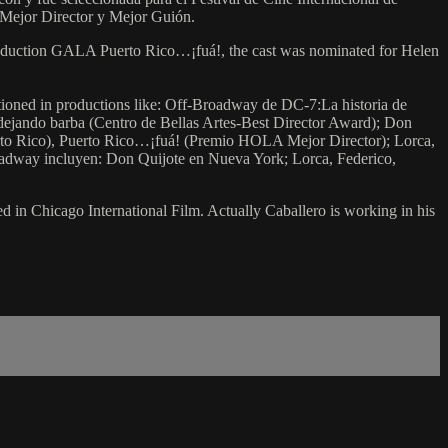
a Mejor Director y Mejor Guión.
s production GALA Puerto Rico…¡fuá!, the cast was nominated for Helen
ntioned in productions like: Off-Broadway de DC-7:La historia de
dejando barba (Centro de Bellas Artes-Best Director Award); Don
erto Rico), Puerto Rico…¡fuá! (Premio HOLA Mejor Director); Lorca,
roadway incluyen: Don Quijote en Nueva York; Lorca, Federico,
d in Chicago International Film. Actually Caballero is working in his