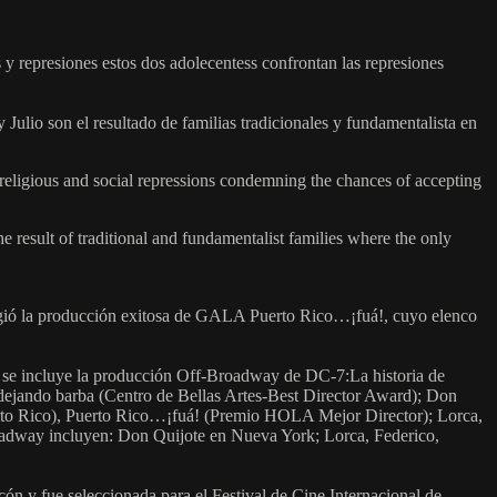
 y represiones estos dos adolecentess confrontan las represiones
 Julio son el resultado de familias tradicionales y fundamentalista en
 religious and social repressions condemning the chances of accepting
he result of traditional and fundamentalist families where the only
 dirigió la producción exitosa de GALA Puerto Rico…¡fuá!, cuyo elenco
r se incluye la producción Off-Broadway de DC-7:La historia de
dejando barba (Centro de Bellas Artes-Best Director Award); Don
erto Rico), Puerto Rico…¡fuá! (Premio HOLA Mejor Director); Lorca,
roadway incluyen: Don Quijote en Nueva York; Lorca, Federico,
ón y fue seleccionada para el Festival de Cine Internacional de