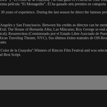
óxima película “El Monaguillo”. Él ha ganado seis premios en categori
over 30 years of experience. During the last season he direct the famou
os Angeles y San Francioscio. Between his credits as director can be me
 Exit; The House of Bernarda Alba; Las Máscaras; Boy George se está 
sical); Resurrection (Comisionado por el Estado Libre Asociado de Pu
Rican Traveling Theater, NYC). Sus últimos éxitos teatrales de Off-B
ater.
l Color de la Guayaba”,Winners of Rincon Film Festival and was selecte
d Best Script.