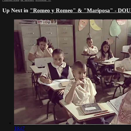
Up Next in
"Romeo y Romeo" & "Mariposa" - D
16:47