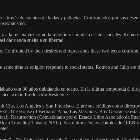
r a través de cuentos de hadas y patinetas. Confrontados por sus deseos
omosexualismo.
ís y a la misma vez como la religión responde a estatus sociales. Romeo y
sí dar rienda suelta a su libertad.
s. Confronted by their desires and repressions these two teens confront
he same time as religion responds to social status. Romeo and Julio are t
ine alabado con 30 años trabajando en teatro. En la última temporada él
pectacular, Producción Residente.
rk City, Los Angeles y San Francisco. Entre sus créditos como directo
 Exit; The House of Bernarda Alba; Las Máscaras; Boy George se está 
sical); Resurrection (Comisionado por el Estado Libre Asociado de Pu
Rican Traveling Theater, NYC). Sus últimos éxitos teatrales de Off-B
ater.
own” y “El Color de la Guayaba”, la cual ganó el Festival de Cine Rinc