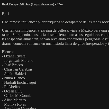
Reel Escape, México (8 episode series)
• 32m
Ep 1
Una famosa influencer puertorriqueña se desaparece de las redes socia
Una famosa influencer y exreina de belleza, viaja a México para una 
rastro. Su repentina ausencia desconcierta tanto a sus seguidores com
las sospechas aumentan, se van revelando conexiones peligrosas, os
drama, comedia romance en una historia llena de giros inesperados y te
Elenco:
- Oxana Rivera
- Jorge Luis Moreno
- José Brocco
- Christian Carabias
- Aarón Balderi
- Nuria Blanco
- Nashali Enchautegui
- El Abelito
- Ocean Lilly
- Carlos McConnie
- Aline Marrero
- Mónika Rojas
- Angelique Montalvo