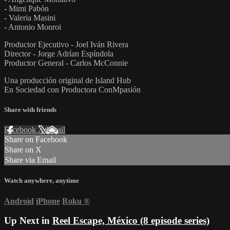
- Mimi Pabón
- Valeria Masini
- Antonio Monroi
Productor Ejecutivo - Joel Iván Rivera
Director - Jorge Adrían Espíndola
Productor General - Carlos McConnie
Una producción original de Island Hub
En Sociedad con Productora ConMpasión
Share with friends
Facebook
X
Email
Share on Facebook
Share on X
Share via Email
Watch anywhere, anytime
Android
iPhone
Roku
®
Up Next in
Reel Escape, México (8 episode series)