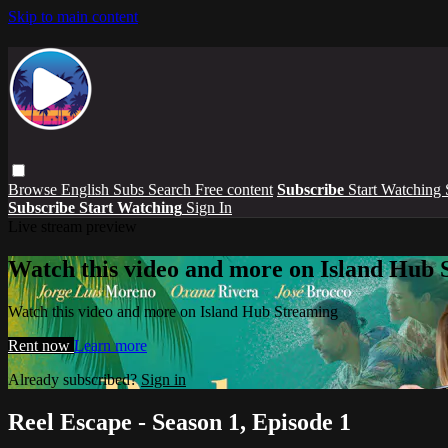
Skip to main content
Browse
English Subs
Search
Free content
Subscribe
Start Watching
Subscribe
Start Watching
Sign In
Live stream preview
Watch this video and more on Island Hub 
Watch this video and more on Island Hub Streaming
Rent now
Learn more
Already subscribed?
Sign in
Reel Escape - Season 1, Episode 1