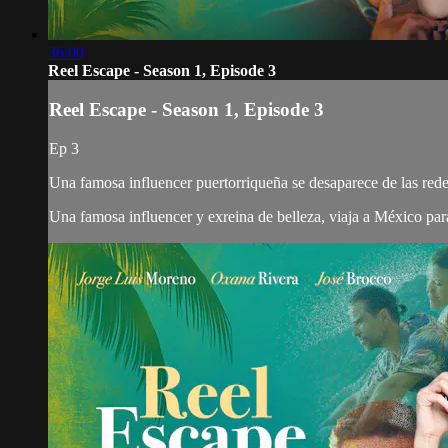
36:00
Reel Escape - Season 1, Episode 3
Reel Escape - Season 1, Episode 3
Ep 3
Una famosa influencer puertorriqueña se desaparece de las redes
Una famosa influencer y exreina de belleza, viaja a México para