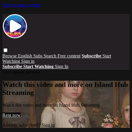
Skip to main content
Browse
English Subs
Search
Free content
Subscribe
Start
Watching
Sign in
Subscribe
Start Watching
Sign In
Live stream preview
Watch this video and more on Island Hub
Streaming
Watch this video and more on Island Hub Streaming
Rent now
Already subscribed?
Sign in