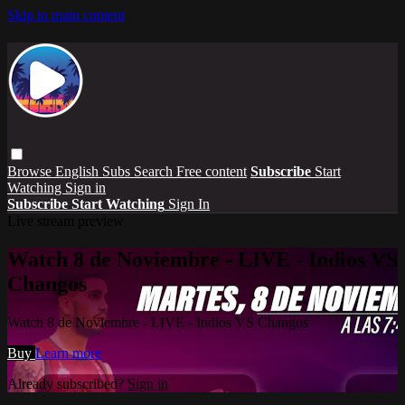
Skip to main content
Browse
English Subs
Search
Free content
Subscribe
Start
Watching
Sign in
Subscribe
Start Watching
Sign In
Live stream preview
Watch 8 de Noviembre - LIVE - Indios VS
Changos
Watch 8 de Noviembre - LIVE - Indios VS Changos
Buy
Learn more
Already subscribed?
Sign in