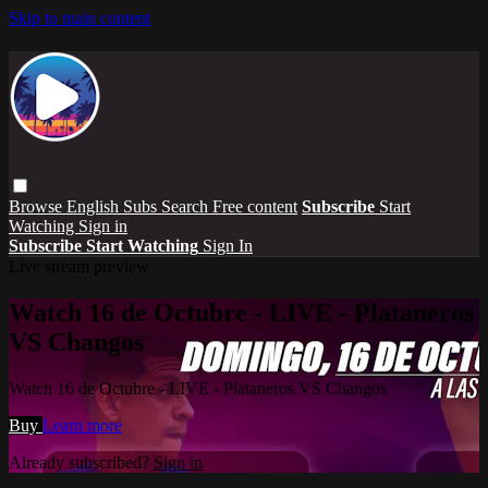
Skip to main content
Browse
English Subs
Search
Free content
Subscribe
Start
Watching
Sign in
Subscribe
Start Watching
Sign In
Live stream preview
Watch 16 de Octubre - LIVE - Plataneros
VS Changos
Watch 16 de Octubre - LIVE - Plataneros VS Changos
Buy
Learn more
Already subscribed?
Sign in