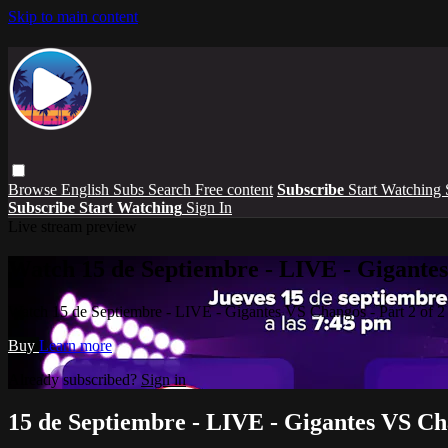
Skip to main content
Browse
English Subs
Search
Free content
Subscribe
Start Watching
Subscribe
Start Watching
Sign In
Live stream preview
Watch 15 de Septiembre - LIVE - Gigantes
Watch 15 de Septiembre - LIVE - Gigantes VS Changos - Part 2 of 2
Buy
Learn more
Already subscribed?
Sign in
15 de Septiembre - LIVE - Gigantes VS Cha