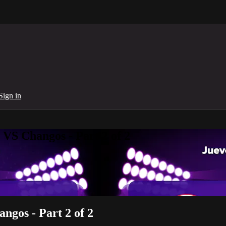
Sign in
 VS Changos - Part 2 of 2
ngos - Part 2 of 2