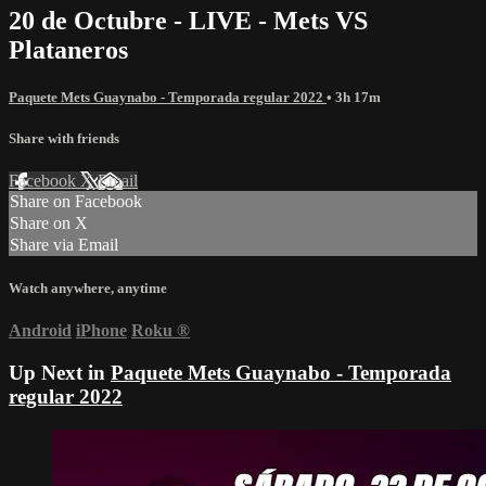
20 de Octubre - LIVE - Mets VS
Plataneros
Paquete Mets Guaynabo - Temporada regular 2022
• 3h 17m
Share with friends
Facebook
X
Email
Share on Facebook
Share on X
Share via Email
Watch anywhere, anytime
Android
iPhone
Roku
®
Up Next in
Paquete Mets Guaynabo - Temporada
regular 2022