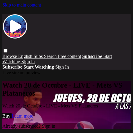
Skip to main content
Browse
English Subs
Search
Free content
Subscribe
Start
Watching
Sign in
Subscribe
Start Watching
Sign In
Live stream preview
Watch 20 de Octubre - LIVE - Mets VS
Plataneros
Watch 20 de Octubre - LIVE - Mets VS Plataneros
Buy
Learn more
Already subscribed?
Sign in