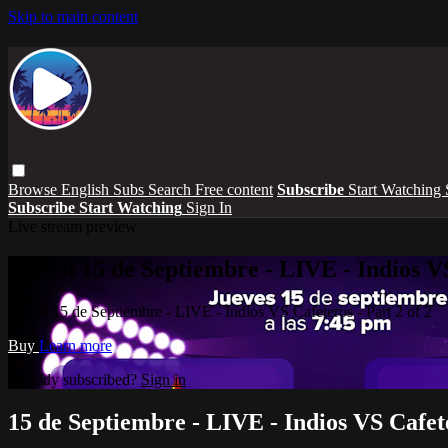
Skip to main content
Browse
English Subs
Search
Free content
Subscribe
Start Watching
Subscribe
Start Watching
Sign In
Live stream preview
Watch 15 de Septiembre - LIVE - Indios VS
Watch 15 de Septiembre - LIVE - Indios VS Cafeteros - Part 2 of 2
Buy
Learn more
Already subscribed?
Sign in
15 de Septiembre - LIVE - Indios VS Cafete