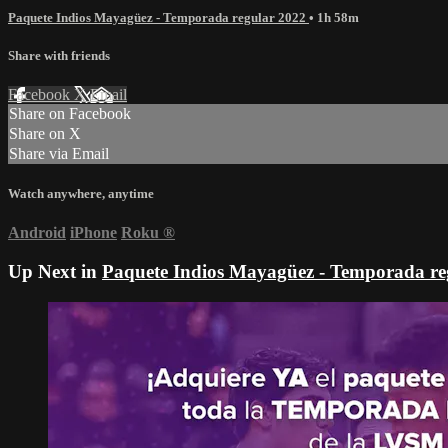
Paquete Indios Mayagüez - Temporada regular 2022
• 1h 58m
Share with friends
Facebook
X
Email
Share on Facebook
Share on X
Share via Email
Watch anywhere, anytime
Android
iPhone
Roku
®
Up Next in
Paquete Indios Mayagüez - Temporada re